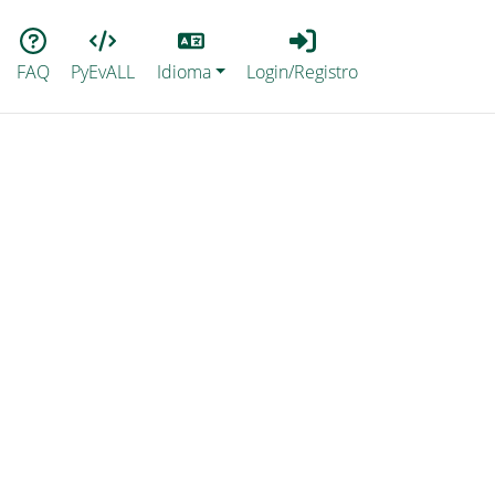
Lang
Login_Registro
FAQ
PyEvALL
Idioma
Login/Registro