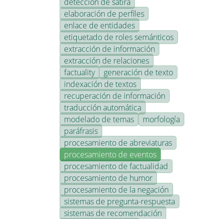
detección de sátira
elaboración de perfiles
enlace de entidades
etiquetado de roles semánticos
extracción de información
extracción de relaciones
factuality
generación de texto
indexación de textos
recuperación de información
traducción automática
modelado de temas
morfología
paráfrasis
procesamiento de abreviaturas
procesamiento de eventos
procesamiento de factualidad
procesamiento de humor
procesamiento de la negación
sistemas de pregunta-respuesta
sistemas de recomendación