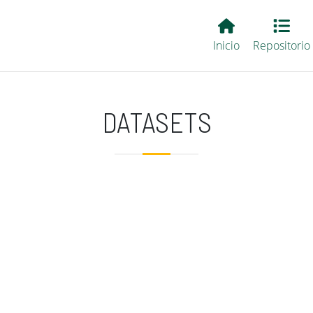
Main EvALL
Inicio
Repositorio
DATASETS