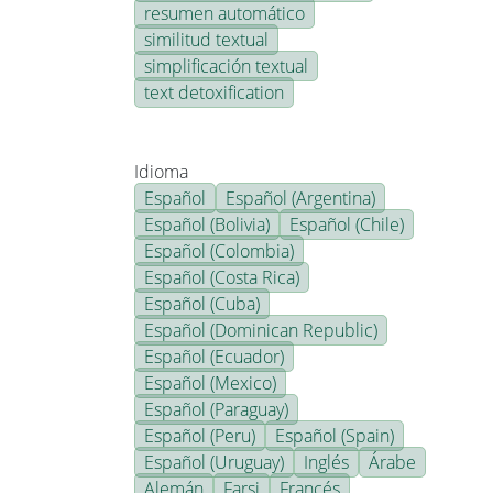
resumen automático
similitud textual
simplificación textual
text detoxification
Idioma
Español
Español (Argentina)
Español (Bolivia)
Español (Chile)
Español (Colombia)
Español (Costa Rica)
Español (Cuba)
Español (Dominican Republic)
Español (Ecuador)
Español (Mexico)
Español (Paraguay)
Español (Peru)
Español (Spain)
Español (Uruguay)
Inglés
Árabe
Alemán
Farsi
Francés