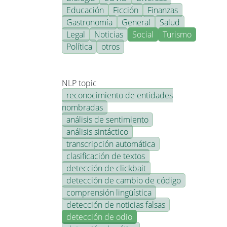
Educación
Ficción
Finanzas
Gastronomía
General
Salud
Legal
Noticias
Social
Turismo
Política
otros
NLP topic
reconocimiento de entidades
nombradas
análisis de sentimiento
análisis sintáctico
transcripción automática
clasificación de textos
detección de clickbait
detección de cambio de código
comprensión lingüística
detección de noticias falsas
detección de odio