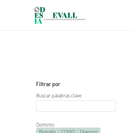
Pasar al contenido principal
Filtrar por
Buscar palabras clave
Dominio
Biología
COVID
Diversos