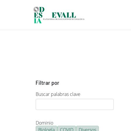
Pasar al contenido principal
Filtrar por
Buscar palabras clave
Dominio
Biología
COVID
Diversos