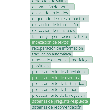
detección de sátira
elaboración de perfiles
enlace de entidades
etiquetado de roles semánticos
extracción de información
extracción de relaciones
factuality
generación de texto
indexación de textos
recuperación de información
traducción automática
modelado de temas
morfología
paráfrasis
procesamiento de abreviaturas
procesamiento de eventos
procesamiento de factualidad
procesamiento de humor
procesamiento de la negación
sistemas de pregunta-respuesta
sistemas de recomendación