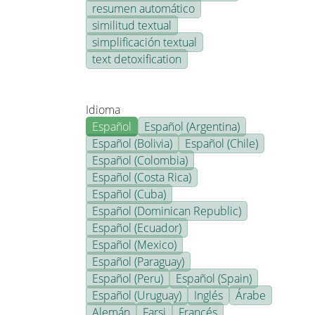
resumen automático
similitud textual
simplificación textual
text detoxification
Idioma
Español
Español (Argentina)
Español (Bolivia)
Español (Chile)
Español (Colombia)
Español (Costa Rica)
Español (Cuba)
Español (Dominican Republic)
Español (Ecuador)
Español (Mexico)
Español (Paraguay)
Español (Peru)
Español (Spain)
Español (Uruguay)
Inglés
Árabe
Alemán
Farsi
Francés