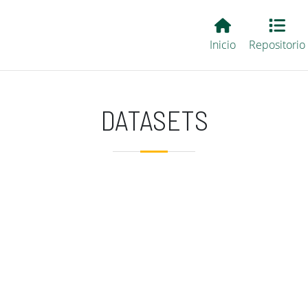
Main EvALL
Inicio
Repositorio
DATASETS