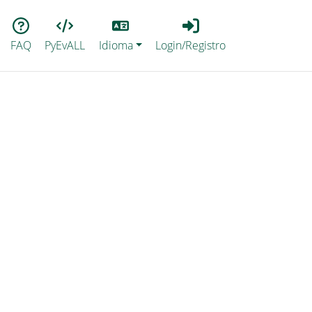
Lang
Login_Registro
FAQ
PyEvALL
Idioma
Login/Registro