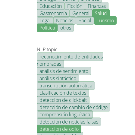
Educación
Ficción
Finanzas
Gastronomía
General
Salud
Legal
Noticias
Social
Turismo
Política
otros
NLP topic
reconocimiento de entidades
nombradas
análisis de sentimiento
análisis sintáctico
transcripción automática
clasificación de textos
detección de clickbait
detección de cambio de código
comprensión lingüística
detección de noticias falsas
detección de odio