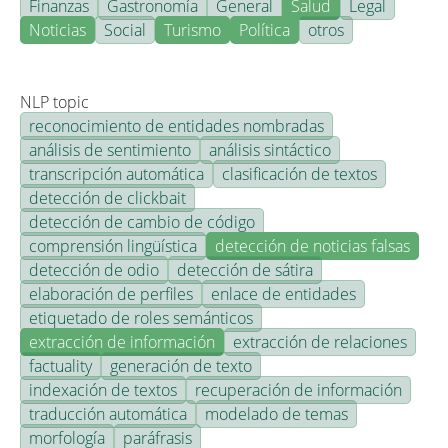
Finanzas
Gastronomía
General
Salud
Legal
Noticias
Social
Turismo
Política
otros
NLP topic
reconocimiento de entidades nombradas
análisis de sentimiento
análisis sintáctico
transcripción automática
clasificación de textos
detección de clickbait
detección de cambio de código
comprensión lingüística
detección de noticias falsas
detección de odio
detección de sátira
elaboración de perfiles
enlace de entidades
etiquetado de roles semánticos
extracción de información
extracción de relaciones
factuality
generación de texto
indexación de textos
recuperación de información
traducción automática
modelado de temas
morfología
paráfrasis