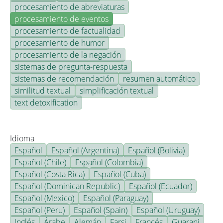
procesamiento de abreviaturas
procesamiento de eventos
procesamiento de factualidad
procesamiento de humor
procesamiento de la negación
sistemas de pregunta-respuesta
sistemas de recomendación
resumen automático
similitud textual
simplificación textual
text detoxification
Idioma
Español
Español (Argentina)
Español (Bolivia)
Español (Chile)
Español (Colombia)
Español (Costa Rica)
Español (Cuba)
Español (Dominican Republic)
Español (Ecuador)
Español (Mexico)
Español (Paraguay)
Español (Peru)
Español (Spain)
Español (Uruguay)
Inglés
Árabe
Alemán
Farsi
Francés
Guarani