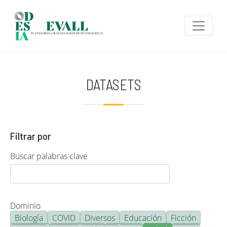
Pasar al contenido principal
DATASETS
Filtrar por
Buscar palabras clave
Dominio
Biología
COVID
Diversos
Educación
Ficción