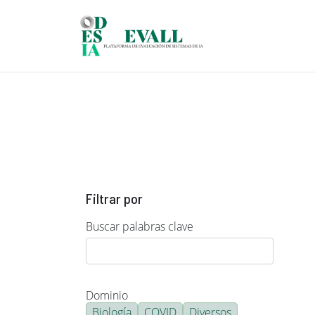
Pasar al contenido principal
Filtrar por
Buscar palabras clave
Dominio
Biología
COVID
Diversos