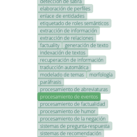
detección de sátira
elaboración de perfiles
enlace de entidades
etiquetado de roles semánticos
extracción de información
extracción de relaciones
factuality
generación de texto
indexación de textos
recuperación de información
traducción automática
modelado de temas
morfología
paráfrasis
procesamiento de abreviaturas
procesamiento de eventos
procesamiento de factualidad
procesamiento de humor
procesamiento de la negación
sistemas de pregunta-respuesta
sistemas de recomendación