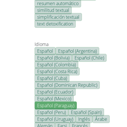
resumen automático
similitud textual
simplificación textual
text detoxification
Idioma
Español
Español (Argentina)
Español (Bolivia)
Español (Chile)
Español (Colombia)
Español (Costa Rica)
Español (Cuba)
Español (Dominican Republic)
Español (Ecuador)
Español (Mexico)
Español (Paraguay)
Español (Peru)
Español (Spain)
Español (Uruguay)
Inglés
Árabe
Alemán
Farsi
Francés