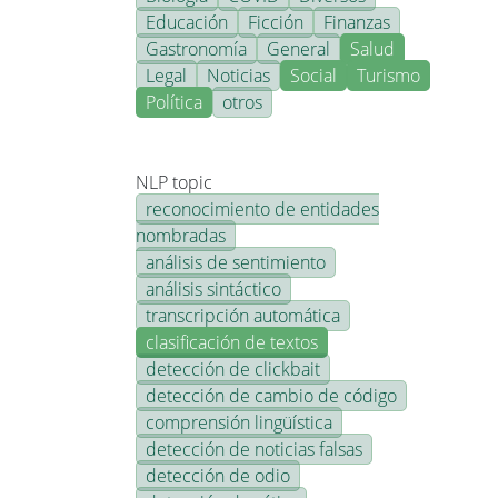
Educación
Ficción
Finanzas
Gastronomía
General
Salud
Legal
Noticias
Social
Turismo
Política
otros
NLP topic
reconocimiento de entidades
nombradas
análisis de sentimiento
análisis sintáctico
transcripción automática
clasificación de textos
detección de clickbait
detección de cambio de código
comprensión lingüística
detección de noticias falsas
detección de odio