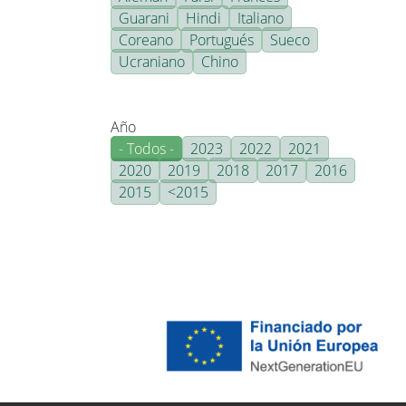
Guarani
Hindi
Italiano
Coreano
Portugués
Sueco
Ucraniano
Chino
Año
- Todos -
2023
2022
2021
2020
2019
2018
2017
2016
2015
<2015