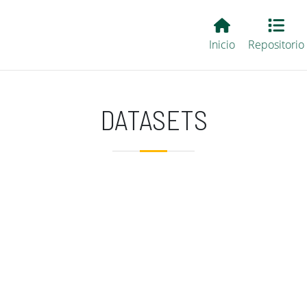
Main EvALL
Inicio
Repositorio
DATASETS