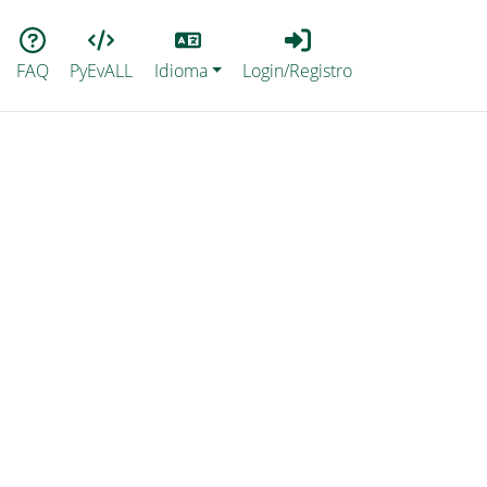
Lang
Login_Registro
FAQ
PyEvALL
Idioma
Login/Registro