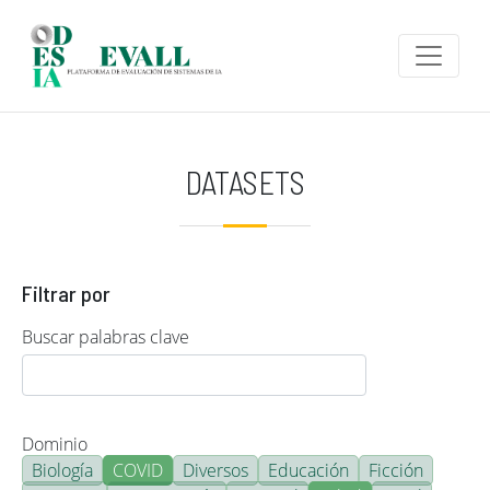
Pasar al contenido principal
DATASETS
Filtrar por
Buscar palabras clave
Dominio
Biología
COVID
Diversos
Educación
Ficción