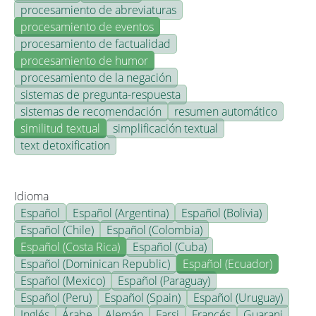
procesamiento de abreviaturas
procesamiento de eventos
procesamiento de factualidad
procesamiento de humor
procesamiento de la negación
sistemas de pregunta-respuesta
sistemas de recomendación
resumen automático
similitud textual
simplificación textual
text detoxification
Idioma
Español
Español (Argentina)
Español (Bolivia)
Español (Chile)
Español (Colombia)
Español (Costa Rica)
Español (Cuba)
Español (Dominican Republic)
Español (Ecuador)
Español (Mexico)
Español (Paraguay)
Español (Peru)
Español (Spain)
Español (Uruguay)
Inglés
Árabe
Alemán
Farsi
Francés
Guarani