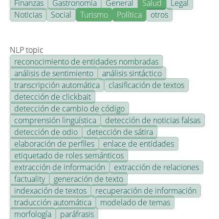
Finanzas
Gastronomía
General
Salud
Legal
Noticias
Social
Turismo
Política
otros
NLP topic
reconocimiento de entidades nombradas
análisis de sentimiento
análisis sintáctico
transcripción automática
clasificación de textos
detección de clickbait
detección de cambio de código
comprensión lingüística
detección de noticias falsas
detección de odio
detección de sátira
elaboración de perfiles
enlace de entidades
etiquetado de roles semánticos
extracción de información
extracción de relaciones
factuality
generación de texto
indexación de textos
recuperación de información
traducción automática
modelado de temas
morfología
paráfrasis