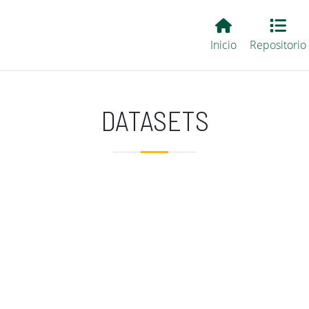
Main EvALL
Inicio
Repositorio
DATASETS