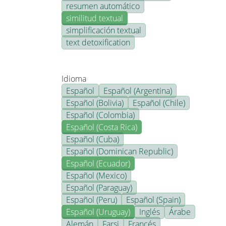
resumen automático
similitud textual
simplificación textual
text detoxification
Idioma
Español
Español (Argentina)
Español (Bolivia)
Español (Chile)
Español (Colombia)
Español (Costa Rica)
Español (Cuba)
Español (Dominican Republic)
Español (Ecuador)
Español (Mexico)
Español (Paraguay)
Español (Peru)
Español (Spain)
Español (Uruguay)
Inglés
Árabe
Alemán
Farsi
Francés