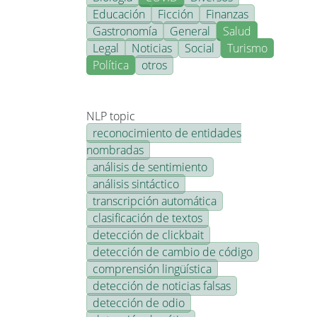
Educación
Ficción
Finanzas
Gastronomía
General
Salud
Legal
Noticias
Social
Turismo
Política
otros
NLP topic
reconocimiento de entidades
nombradas
análisis de sentimiento
análisis sintáctico
transcripción automática
clasificación de textos
detección de clickbait
detección de cambio de código
comprensión lingüística
detección de noticias falsas
detección de odio