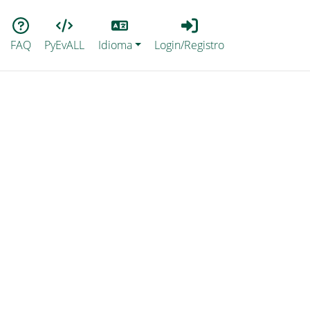
Lang
Login_Registro
FAQ
PyEvALL
Idioma
Login/Registro