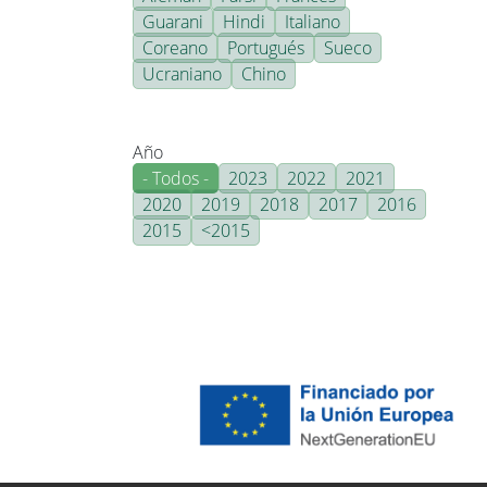
Guarani
Hindi
Italiano
Coreano
Portugués
Sueco
Ucraniano
Chino
Año
- Todos -
2023
2022
2021
2020
2019
2018
2017
2016
2015
<2015