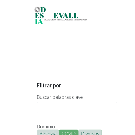
Pasar al contenido principal
Filtrar por
Buscar palabras clave
Dominio
Biología
COVID
Diversos