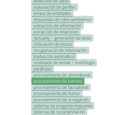
detección de sátira
elaboración de perfiles
enlace de entidades
etiquetado de roles semánticos
extracción de información
extracción de relaciones
factuality
generación de texto
indexación de textos
recuperación de información
traducción automática
modelado de temas
morfología
paráfrasis
procesamiento de abreviaturas
procesamiento de eventos
procesamiento de factualidad
procesamiento de humor
procesamiento de la negación
sistemas de pregunta-respuesta
sistemas de recomendación