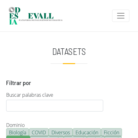
Pasar al contenido principal
DATASETS
Filtrar por
Buscar palabras clave
Dominio
Biología
COVID
Diversos
Educación
Ficción