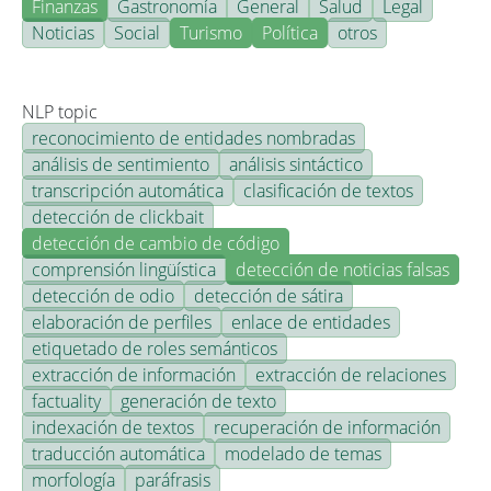
Finanzas
Gastronomía
General
Salud
Legal
Noticias
Social
Turismo
Política
otros
NLP topic
reconocimiento de entidades nombradas
análisis de sentimiento
análisis sintáctico
transcripción automática
clasificación de textos
detección de clickbait
detección de cambio de código
comprensión lingüística
detección de noticias falsas
detección de odio
detección de sátira
elaboración de perfiles
enlace de entidades
etiquetado de roles semánticos
extracción de información
extracción de relaciones
factuality
generación de texto
indexación de textos
recuperación de información
traducción automática
modelado de temas
morfología
paráfrasis