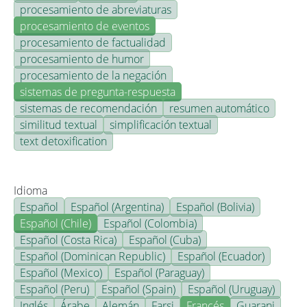
procesamiento de abreviaturas
procesamiento de eventos
procesamiento de factualidad
procesamiento de humor
procesamiento de la negación
sistemas de pregunta-respuesta
sistemas de recomendación
resumen automático
similitud textual
simplificación textual
text detoxification
Idioma
Español
Español (Argentina)
Español (Bolivia)
Español (Chile)
Español (Colombia)
Español (Costa Rica)
Español (Cuba)
Español (Dominican Republic)
Español (Ecuador)
Español (Mexico)
Español (Paraguay)
Español (Peru)
Español (Spain)
Español (Uruguay)
Inglés
Árabe
Alemán
Farsi
Francés
Guarani