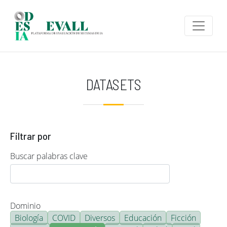
Pasar al contenido principal
DATASETS
Filtrar por
Buscar palabras clave
Dominio
Biología
COVID
Diversos
Educación
Ficción