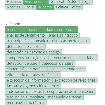
Finanzas
Gastronomía
General
Salud
Legal
Noticias
Social
Turismo
Política
otros
NLP topic
reconocimiento de entidades nombradas
análisis de sentimiento
análisis sintáctico
transcripción automática
clasificación de textos
detección de clickbait
detección de cambio de código
comprensión lingüística
detección de noticias falsas
detección de odio
detección de sátira
elaboración de perfiles
enlace de entidades
etiquetado de roles semánticos
extracción de información
extracción de relaciones
factuality
generación de texto
indexación de textos
recuperación de información
traducción automática
modelado de temas
morfología
paráfrasis