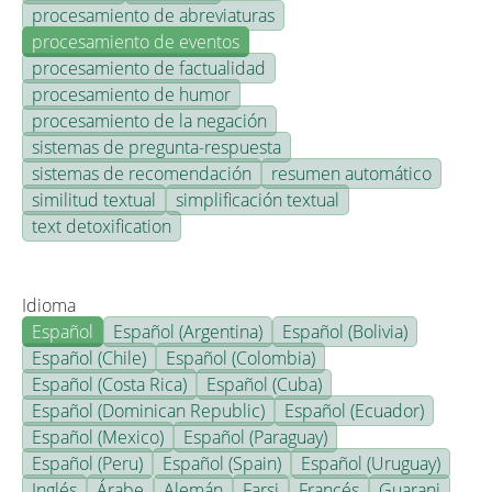
procesamiento de abreviaturas
procesamiento de eventos
procesamiento de factualidad
procesamiento de humor
procesamiento de la negación
sistemas de pregunta-respuesta
sistemas de recomendación
resumen automático
similitud textual
simplificación textual
text detoxification
Idioma
Español
Español (Argentina)
Español (Bolivia)
Español (Chile)
Español (Colombia)
Español (Costa Rica)
Español (Cuba)
Español (Dominican Republic)
Español (Ecuador)
Español (Mexico)
Español (Paraguay)
Español (Peru)
Español (Spain)
Español (Uruguay)
Inglés
Árabe
Alemán
Farsi
Francés
Guarani