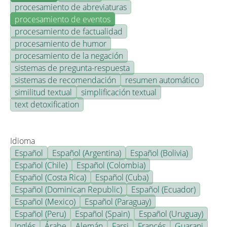
procesamiento de abreviaturas
procesamiento de eventos
procesamiento de factualidad
procesamiento de humor
procesamiento de la negación
sistemas de pregunta-respuesta
sistemas de recomendación
resumen automático
similitud textual
simplificación textual
text detoxification
Idioma
Español
Español (Argentina)
Español (Bolivia)
Español (Chile)
Español (Colombia)
Español (Costa Rica)
Español (Cuba)
Español (Dominican Republic)
Español (Ecuador)
Español (Mexico)
Español (Paraguay)
Español (Peru)
Español (Spain)
Español (Uruguay)
Inglés
Árabe
Alemán
Farsi
Francés
Guarani