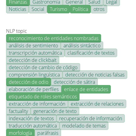
Finanzas
Gastronomía
General
Salud
Legal
Noticias
Social
Turismo
Política
otros
NLP topic
reconocimiento de entidades nombradas
análisis de sentimiento
análisis sintáctico
transcripción automática
clasificación de textos
detección de clickbait
detección de cambio de código
comprensión lingüística
detección de noticias falsas
detección de odio
detección de sátira
elaboración de perfiles
enlace de entidades
etiquetado de roles semánticos
extracción de información
extracción de relaciones
factuality
generación de texto
indexación de textos
recuperación de información
traducción automática
modelado de temas
morfología
paráfrasis