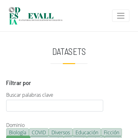
Pasar al contenido principal
DATASETS
Filtrar por
Buscar palabras clave
Dominio
Biología
COVID
Diversos
Educación
Ficción