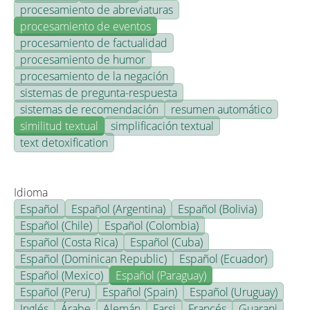
procesamiento de abreviaturas
procesamiento de eventos
procesamiento de factualidad
procesamiento de humor
procesamiento de la negación
sistemas de pregunta-respuesta
sistemas de recomendación
resumen automático
similitud textual
simplificación textual
text detoxification
Idioma
Español
Español (Argentina)
Español (Bolivia)
Español (Chile)
Español (Colombia)
Español (Costa Rica)
Español (Cuba)
Español (Dominican Republic)
Español (Ecuador)
Español (Mexico)
Español (Paraguay)
Español (Peru)
Español (Spain)
Español (Uruguay)
Inglés
Árabe
Alemán
Farsi
Francés
Guarani