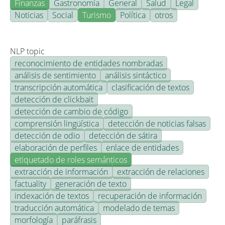
Finanzas
Gastronomía
General
Salud
Legal
Noticias
Social
Turismo
Política
otros
NLP topic
reconocimiento de entidades nombradas
análisis de sentimiento
análisis sintáctico
transcripción automática
clasificación de textos
detección de clickbait
detección de cambio de código
comprensión lingüística
detección de noticias falsas
detección de odio
detección de sátira
elaboración de perfiles
enlace de entidades
etiquetado de roles semánticos
extracción de información
extracción de relaciones
factuality
generación de texto
indexación de textos
recuperación de información
traducción automática
modelado de temas
morfología
paráfrasis