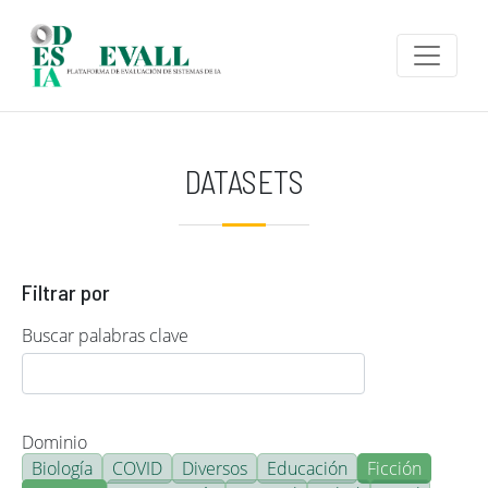
Pasar al contenido principal
DATASETS
Filtrar por
Buscar palabras clave
Dominio
Biología
COVID
Diversos
Educación
Ficción