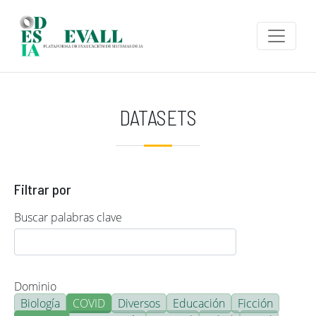
Pasar al contenido principal
DATASETS
Filtrar por
Buscar palabras clave
Dominio
Biología
COVID
Diversos
Educación
Ficción