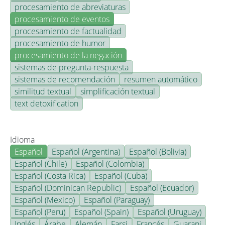
procesamiento de abreviaturas
procesamiento de eventos
procesamiento de factualidad
procesamiento de humor
procesamiento de la negación
sistemas de pregunta-respuesta
sistemas de recomendación
resumen automático
similitud textual
simplificación textual
text detoxification
Idioma
Español
Español (Argentina)
Español (Bolivia)
Español (Chile)
Español (Colombia)
Español (Costa Rica)
Español (Cuba)
Español (Dominican Republic)
Español (Ecuador)
Español (Mexico)
Español (Paraguay)
Español (Peru)
Español (Spain)
Español (Uruguay)
Inglés
Árabe
Alemán
Farsi
Francés
Guarani