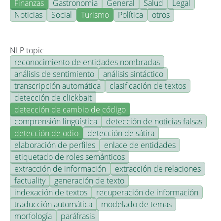
Finanzas
Gastronomía
General
Salud
Legal
Noticias
Social
Turismo
Política
otros
NLP topic
reconocimiento de entidades nombradas
análisis de sentimiento
análisis sintáctico
transcripción automática
clasificación de textos
detección de clickbait
detección de cambio de código
comprensión lingüística
detección de noticias falsas
detección de odio
detección de sátira
elaboración de perfiles
enlace de entidades
etiquetado de roles semánticos
extracción de información
extracción de relaciones
factuality
generación de texto
indexación de textos
recuperación de información
traducción automática
modelado de temas
morfología
paráfrasis