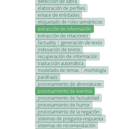
detección de sátira
elaboración de perfiles
enlace de entidades
etiquetado de roles semánticos
extracción de información
extracción de relaciones
factuality
generación de texto
indexación de textos
recuperación de información
traducción automática
modelado de temas
morfología
paráfrasis
procesamiento de abreviaturas
procesamiento de eventos
procesamiento de factualidad
procesamiento de humor
procesamiento de la negación
sistemas de pregunta-respuesta
sistemas de recomendación