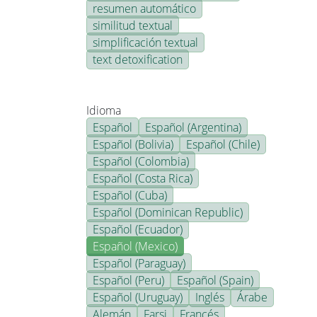
resumen automático
similitud textual
simplificación textual
text detoxification
Idioma
Español
Español (Argentina)
Español (Bolivia)
Español (Chile)
Español (Colombia)
Español (Costa Rica)
Español (Cuba)
Español (Dominican Republic)
Español (Ecuador)
Español (Mexico)
Español (Paraguay)
Español (Peru)
Español (Spain)
Español (Uruguay)
Inglés
Árabe
Alemán
Farsi
Francés