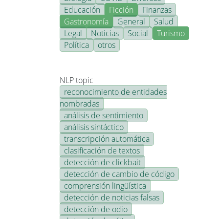
Educación
Ficción
Finanzas
Gastronomía
General
Salud
Legal
Noticias
Social
Turismo
Política
otros
NLP topic
reconocimiento de entidades
nombradas
análisis de sentimiento
análisis sintáctico
transcripción automática
clasificación de textos
detección de clickbait
detección de cambio de código
comprensión lingüística
detección de noticias falsas
detección de odio