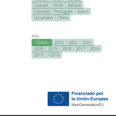
Guarani
Hindi
Italiano
Coreano
Portugués
Sueco
Ucraniano
Chino
Año
- Todos -
2023
2022
2021
2020
2019
2018
2017
2016
2015
<2015