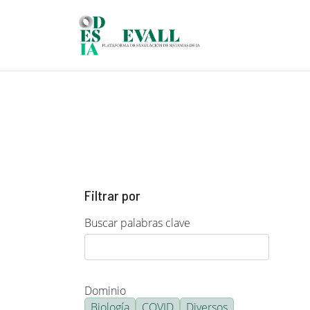
Pasar al contenido principal
Filtrar por
Buscar palabras clave
Dominio
Biología
COVID
Diversos