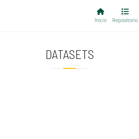
Main EvALL
Inicio
Repositorio
DATASETS