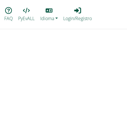
Lang
Login_Registro
FAQ
PyEvALL
Idioma
Login/Registro