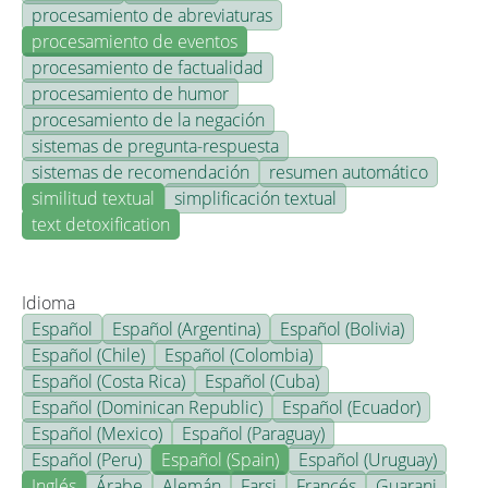
procesamiento de abreviaturas
procesamiento de eventos
procesamiento de factualidad
procesamiento de humor
procesamiento de la negación
sistemas de pregunta-respuesta
sistemas de recomendación
resumen automático
similitud textual
simplificación textual
text detoxification
Idioma
Español
Español (Argentina)
Español (Bolivia)
Español (Chile)
Español (Colombia)
Español (Costa Rica)
Español (Cuba)
Español (Dominican Republic)
Español (Ecuador)
Español (Mexico)
Español (Paraguay)
Español (Peru)
Español (Spain)
Español (Uruguay)
Inglés
Árabe
Alemán
Farsi
Francés
Guarani