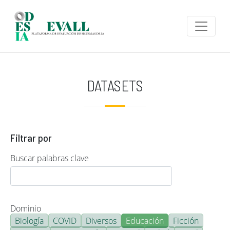
Pasar al contenido principal
DATASETS
Filtrar por
Buscar palabras clave
Dominio
Biología
COVID
Diversos
Educación
Ficción