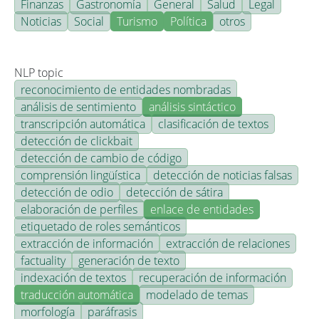
Finanzas
Gastronomía
General
Salud
Legal
Noticias
Social
Turismo
Política
otros
NLP topic
reconocimiento de entidades nombradas
análisis de sentimiento
análisis sintáctico
transcripción automática
clasificación de textos
detección de clickbait
detección de cambio de código
comprensión lingüística
detección de noticias falsas
detección de odio
detección de sátira
elaboración de perfiles
enlace de entidades
etiquetado de roles semánticos
extracción de información
extracción de relaciones
factuality
generación de texto
indexación de textos
recuperación de información
traducción automática
modelado de temas
morfología
paráfrasis