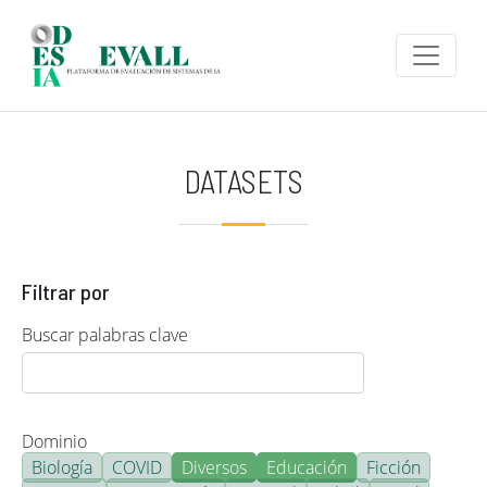
Pasar al contenido principal
DATASETS
Filtrar por
Buscar palabras clave
Dominio
Biología
COVID
Diversos
Educación
Ficción