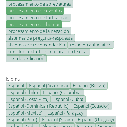
procesamiento de abreviaturas
procesamiento de eventos
procesamiento de factualidad
procesamiento de humor
procesamiento de la negación
sistemas de pregunta-respuesta
sistemas de recomendación
resumen automático
similitud textual
simplificación textual
text detoxification
Idioma
Español
Español (Argentina)
Español (Bolivia)
Español (Chile)
Español (Colombia)
Español (Costa Rica)
Español (Cuba)
Español (Dominican Republic)
Español (Ecuador)
Español (Mexico)
Español (Paraguay)
Español (Peru)
Español (Spain)
Español (Uruguay)
Inglés
Árabe
Alemán
Farsi
Francés
Guarani