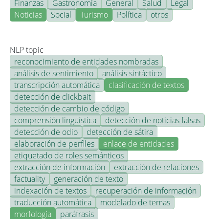
Finanzas
Gastronomía
General
Salud
Legal
Noticias
Social
Turismo
Política
otros
NLP topic
reconocimiento de entidades nombradas
análisis de sentimiento
análisis sintáctico
transcripción automática
clasificación de textos
detección de clickbait
detección de cambio de código
comprensión lingüística
detección de noticias falsas
detección de odio
detección de sátira
elaboración de perfiles
enlace de entidades
etiquetado de roles semánticos
extracción de información
extracción de relaciones
factuality
generación de texto
indexación de textos
recuperación de información
traducción automática
modelado de temas
morfología
paráfrasis