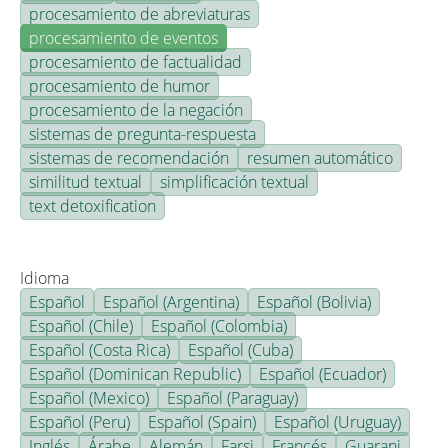
procesamiento de abreviaturas
procesamiento de eventos
procesamiento de factualidad
procesamiento de humor
procesamiento de la negación
sistemas de pregunta-respuesta
sistemas de recomendación
resumen automático
similitud textual
simplificación textual
text detoxification
Idioma
Español
Español (Argentina)
Español (Bolivia)
Español (Chile)
Español (Colombia)
Español (Costa Rica)
Español (Cuba)
Español (Dominican Republic)
Español (Ecuador)
Español (Mexico)
Español (Paraguay)
Español (Peru)
Español (Spain)
Español (Uruguay)
Inglés
Árabe
Alemán
Farsi
Francés
Guarani