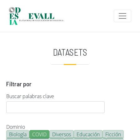
Pasar al contenido principal
DATASETS
Filtrar por
Buscar palabras clave
Dominio
Biología
COVID
Diversos
Educación
Ficción