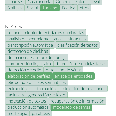
Finanzas
Gastronomía
General
Salud
Legal
Noticias
Social
Turismo
Política
otros
NLP topic
reconocimiento de entidades nombradas
análisis de sentimiento
análisis sintáctico
transcripción automática
clasificación de textos
detección de clickbait
detección de cambio de código
comprensión lingüística
detección de noticias falsas
detección de odio
detección de sátira
elaboración de perfiles
enlace de entidades
etiquetado de roles semánticos
extracción de información
extracción de relaciones
factuality
generación de texto
indexación de textos
recuperación de información
traducción automática
modelado de temas
morfología
paráfrasis