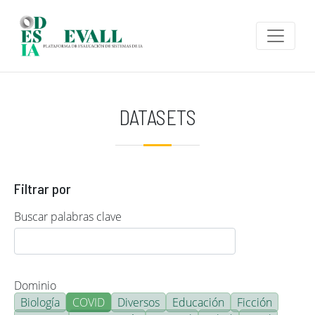
Pasar al contenido principal
DATASETS
Filtrar por
Buscar palabras clave
Dominio
Biología
COVID
Diversos
Educación
Ficción