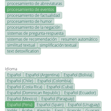
procesamiento de abreviaturas
procesamiento de eventos
procesamiento de factualidad
procesamiento de humor
procesamiento de la negación
sistemas de pregunta-respuesta
sistemas de recomendación
resumen automático
similitud textual
simplificación textual
text detoxification
Idioma
Español
Español (Argentina)
Español (Bolivia)
Español (Chile)
Español (Colombia)
Español (Costa Rica)
Español (Cuba)
Español (Dominican Republic)
Español (Ecuador)
Español (Mexico)
Español (Paraguay)
Español (Peru)
Español (Spain)
Español (Uruguay)
Inglés
Árabe
Alemán
Farsi
Francés
Guarani