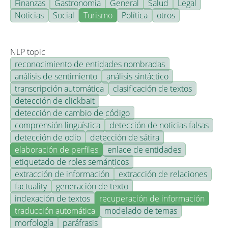
Finanzas
Gastronomía
General
Salud
Legal
Noticias
Social
Turismo
Política
otros
NLP topic
reconocimiento de entidades nombradas
análisis de sentimiento
análisis sintáctico
transcripción automática
clasificación de textos
detección de clickbait
detección de cambio de código
comprensión lingüística
detección de noticias falsas
detección de odio
detección de sátira
elaboración de perfiles
enlace de entidades
etiquetado de roles semánticos
extracción de información
extracción de relaciones
factuality
generación de texto
indexación de textos
recuperación de información
traducción automática
modelado de temas
morfología
paráfrasis