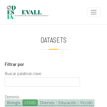
Pasar al contenido principal
DATASETS
Filtrar por
Buscar palabras clave
Dominio
Biología
COVID
Diversos
Educación
Ficción