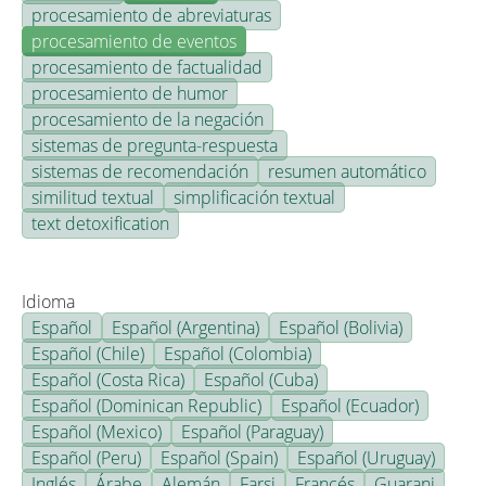
procesamiento de abreviaturas
procesamiento de eventos
procesamiento de factualidad
procesamiento de humor
procesamiento de la negación
sistemas de pregunta-respuesta
sistemas de recomendación
resumen automático
similitud textual
simplificación textual
text detoxification
Idioma
Español
Español (Argentina)
Español (Bolivia)
Español (Chile)
Español (Colombia)
Español (Costa Rica)
Español (Cuba)
Español (Dominican Republic)
Español (Ecuador)
Español (Mexico)
Español (Paraguay)
Español (Peru)
Español (Spain)
Español (Uruguay)
Inglés
Árabe
Alemán
Farsi
Francés
Guarani