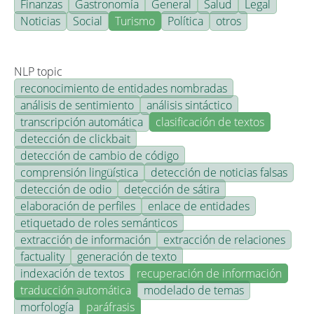
Finanzas
Gastronomía
General
Salud
Legal
Noticias
Social
Turismo
Política
otros
NLP topic
reconocimiento de entidades nombradas
análisis de sentimiento
análisis sintáctico
transcripción automática
clasificación de textos
detección de clickbait
detección de cambio de código
comprensión lingüística
detección de noticias falsas
detección de odio
detección de sátira
elaboración de perfiles
enlace de entidades
etiquetado de roles semánticos
extracción de información
extracción de relaciones
factuality
generación de texto
indexación de textos
recuperación de información
traducción automática
modelado de temas
morfología
paráfrasis