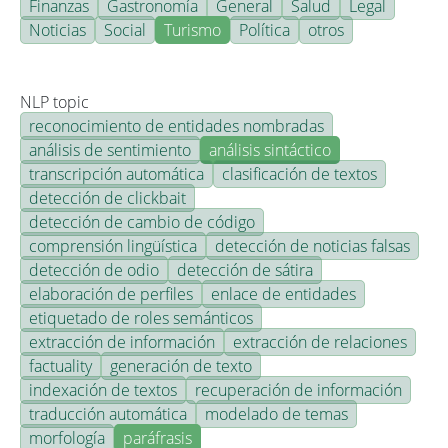
Finanzas
Gastronomía
General
Salud
Legal
Noticias
Social
Turismo
Política
otros
NLP topic
reconocimiento de entidades nombradas
análisis de sentimiento
análisis sintáctico
transcripción automática
clasificación de textos
detección de clickbait
detección de cambio de código
comprensión lingüística
detección de noticias falsas
detección de odio
detección de sátira
elaboración de perfiles
enlace de entidades
etiquetado de roles semánticos
extracción de información
extracción de relaciones
factuality
generación de texto
indexación de textos
recuperación de información
traducción automática
modelado de temas
morfología
paráfrasis