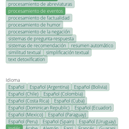
procesamiento de abreviaturas
procesamiento de eventos
procesamiento de factualidad
procesamiento de humor
procesamiento de la negación
sistemas de pregunta-respuesta
sistemas de recomendación
resumen automático
similitud textual
simplificación textual
text detoxification
Idioma
Español
Español (Argentina)
Español (Bolivia)
Español (Chile)
Español (Colombia)
Español (Costa Rica)
Español (Cuba)
Español (Dominican Republic)
Español (Ecuador)
Español (Mexico)
Español (Paraguay)
Español (Peru)
Español (Spain)
Español (Uruguay)
Inglés
Árabe
Alemán
Farsi
Francés
Guarani