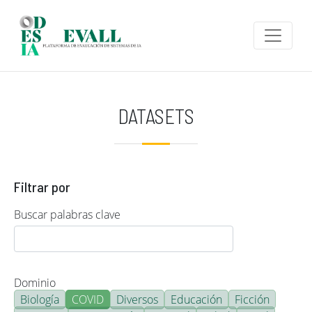
Pasar al contenido principal
DATASETS
Filtrar por
Buscar palabras clave
Dominio
Biología
COVID
Diversos
Educación
Ficción