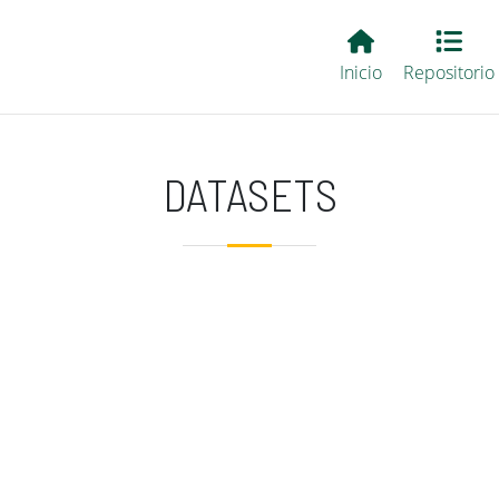
Main EvALL
Inicio
Repositorio
DATASETS