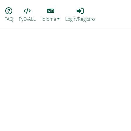
Lang
Login_Registro
FAQ
PyEvALL
Idioma
Login/Registro