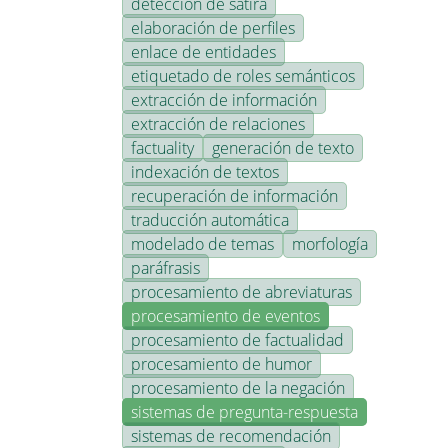
detección de sátira
elaboración de perfiles
enlace de entidades
etiquetado de roles semánticos
extracción de información
extracción de relaciones
factuality
generación de texto
indexación de textos
recuperación de información
traducción automática
modelado de temas
morfología
paráfrasis
procesamiento de abreviaturas
procesamiento de eventos
procesamiento de factualidad
procesamiento de humor
procesamiento de la negación
sistemas de pregunta-respuesta
sistemas de recomendación