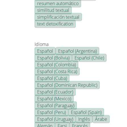
resumen automático
similitud textual
simplificación textual
text detoxification
Idioma
Español
Español (Argentina)
Español (Bolivia)
Español (Chile)
Español (Colombia)
Español (Costa Rica)
Español (Cuba)
Español (Dominican Republic)
Español (Ecuador)
Español (Mexico)
Español (Paraguay)
Español (Peru)
Español (Spain)
Español (Uruguay)
Inglés
Árabe
Alemán
Farsi
Francés