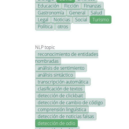
Educación
Ficción
Finanzas
Gastronomía
General
Salud
Legal
Noticias
Social
Turismo
Política
otros
NLP topic
reconocimiento de entidades
nombradas
análisis de sentimiento
análisis sintáctico
transcripción automática
clasificación de textos
detección de clickbait
detección de cambio de código
comprensión lingüística
detección de noticias falsas
detección de odio