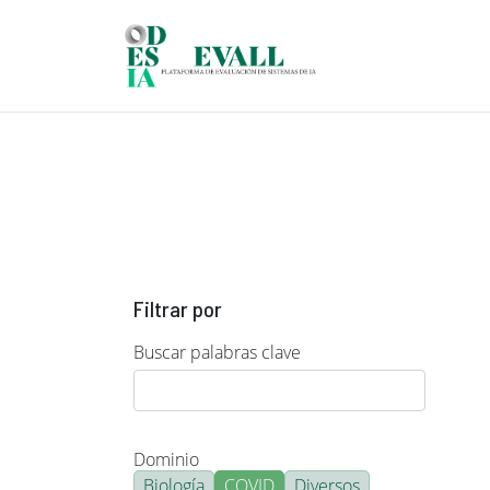
Pasar al contenido principal
Filtrar por
Buscar palabras clave
Dominio
Biología
COVID
Diversos