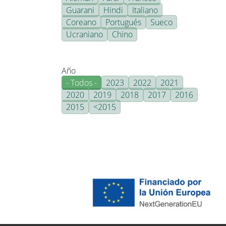
Guarani
Hindi
Italiano
Coreano
Portugués
Sueco
Ucraniano
Chino
Año
- Todos -
2023
2022
2021
2020
2019
2018
2017
2016
2015
<2015