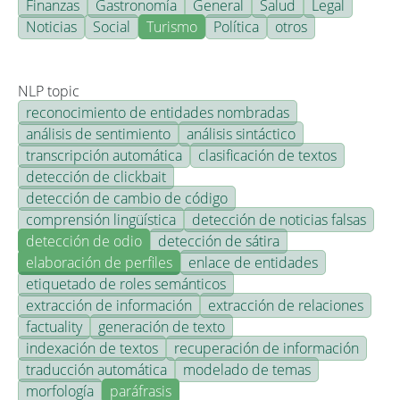
Finanzas
Gastronomía
General
Salud
Legal
Noticias
Social
Turismo
Política
otros
NLP topic
reconocimiento de entidades nombradas
análisis de sentimiento
análisis sintáctico
transcripción automática
clasificación de textos
detección de clickbait
detección de cambio de código
comprensión lingüística
detección de noticias falsas
detección de odio
detección de sátira
elaboración de perfiles
enlace de entidades
etiquetado de roles semánticos
extracción de información
extracción de relaciones
factuality
generación de texto
indexación de textos
recuperación de información
traducción automática
modelado de temas
morfología
paráfrasis