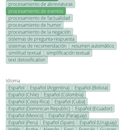
procesamiento de abreviaturas
procesamiento de eventos
procesamiento de factualidad
procesamiento de humor
procesamiento de la negación
sistemas de pregunta-respuesta
sistemas de recomendación
resumen automático
similitud textual
simplificación textual
text detoxification
Idioma
Español
Español (Argentina)
Español (Bolivia)
Español (Chile)
Español (Colombia)
Español (Costa Rica)
Español (Cuba)
Español (Dominican Republic)
Español (Ecuador)
Español (Mexico)
Español (Paraguay)
Español (Peru)
Español (Spain)
Español (Uruguay)
Inglés
Árabe
Alemán
Farsi
Francés
Guarani