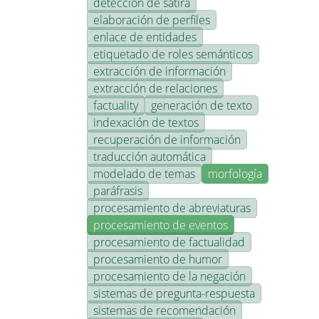
detección de sátira
elaboración de perfiles
enlace de entidades
etiquetado de roles semánticos
extracción de información
extracción de relaciones
factuality
generación de texto
indexación de textos
recuperación de información
traducción automática
modelado de temas
morfología
paráfrasis
procesamiento de abreviaturas
procesamiento de eventos
procesamiento de factualidad
procesamiento de humor
procesamiento de la negación
sistemas de pregunta-respuesta
sistemas de recomendación