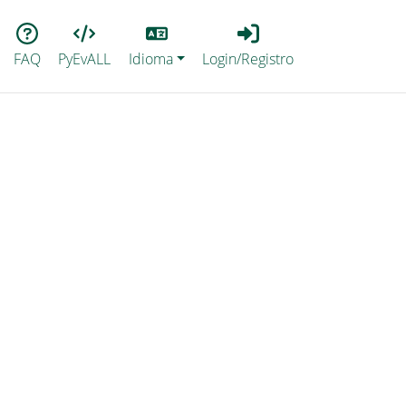
Lang
Login_Registro
FAQ
PyEvALL
Idioma
Login/Registro