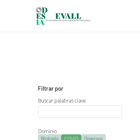
Pasar al contenido principal
Filtrar por
Buscar palabras clave
Dominio
Biología
COVID
Diversos