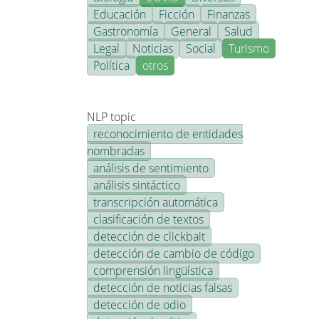
Educación
Ficción
Finanzas
Gastronomía
General
Salud
Legal
Noticias
Social
Turismo
Política
otros
NLP topic
reconocimiento de entidades
nombradas
análisis de sentimiento
análisis sintáctico
transcripción automática
clasificación de textos
detección de clickbait
detección de cambio de código
comprensión lingüística
detección de noticias falsas
detección de odio