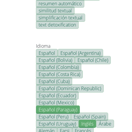
resumen automático
similitud textual
simplificación textual
text detoxification
Idioma
Español
Español (Argentina)
Español (Bolivia)
Español (Chile)
Español (Colombia)
Español (Costa Rica)
Español (Cuba)
Español (Dominican Republic)
Español (Ecuador)
Español (Mexico)
Español (Paraguay)
Español (Peru)
Español (Spain)
Español (Uruguay)
Inglés
Árabe
Alemán
Farsi
Francés