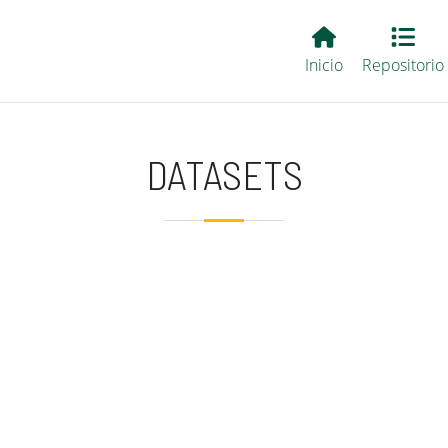
Main EvALL
Inicio
Repositorio
DATASETS