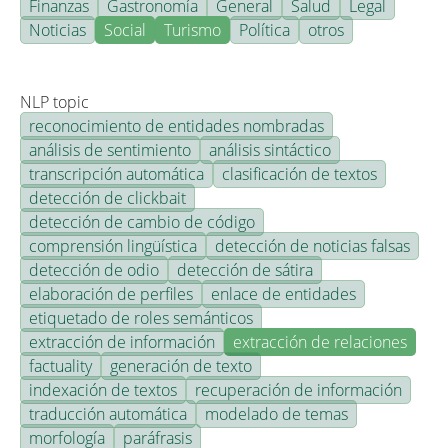
Finanzas
Gastronomía
General
Salud
Legal
Noticias
Social
Turismo
Política
otros
NLP topic
reconocimiento de entidades nombradas
análisis de sentimiento
análisis sintáctico
transcripción automática
clasificación de textos
detección de clickbait
detección de cambio de código
comprensión lingüística
detección de noticias falsas
detección de odio
detección de sátira
elaboración de perfiles
enlace de entidades
etiquetado de roles semánticos
extracción de información
extracción de relaciones
factuality
generación de texto
indexación de textos
recuperación de información
traducción automática
modelado de temas
morfología
paráfrasis