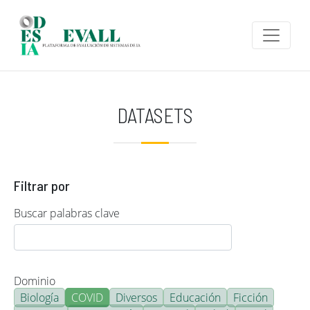
Pasar al contenido principal
DATASETS
Filtrar por
Buscar palabras clave
Dominio
Biología
COVID
Diversos
Educación
Ficción