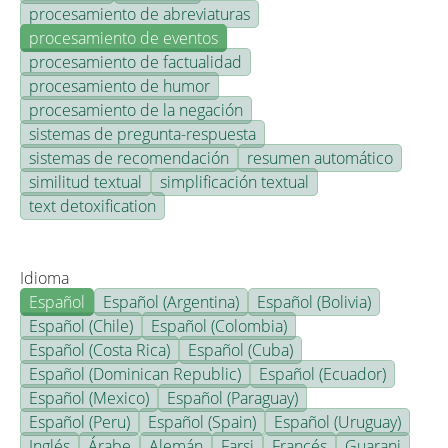
procesamiento de abreviaturas
procesamiento de eventos
procesamiento de factualidad
procesamiento de humor
procesamiento de la negación
sistemas de pregunta-respuesta
sistemas de recomendación
resumen automático
similitud textual
simplificación textual
text detoxification
Idioma
Español
Español (Argentina)
Español (Bolivia)
Español (Chile)
Español (Colombia)
Español (Costa Rica)
Español (Cuba)
Español (Dominican Republic)
Español (Ecuador)
Español (Mexico)
Español (Paraguay)
Español (Peru)
Español (Spain)
Español (Uruguay)
Inglés
Árabe
Alemán
Farsi
Francés
Guarani