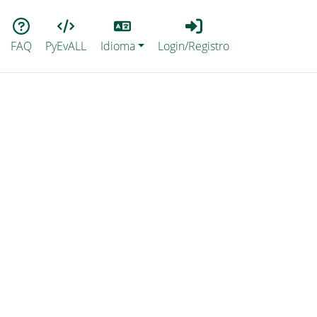
Lang
Login_Registro
FAQ
PyEvALL
Idioma
Login/Registro