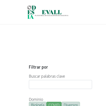
Pasar al contenido principal
Filtrar por
Buscar palabras clave
Dominio
Biología
COVID
Diversos