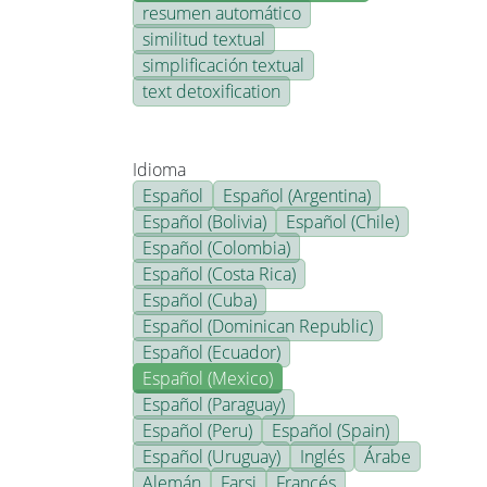
resumen automático
similitud textual
simplificación textual
text detoxification
Idioma
Español
Español (Argentina)
Español (Bolivia)
Español (Chile)
Español (Colombia)
Español (Costa Rica)
Español (Cuba)
Español (Dominican Republic)
Español (Ecuador)
Español (Mexico)
Español (Paraguay)
Español (Peru)
Español (Spain)
Español (Uruguay)
Inglés
Árabe
Alemán
Farsi
Francés