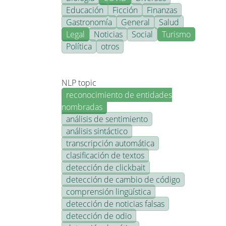
Educación
Ficción
Finanzas
Gastronomía
General
Salud
Legal
Noticias
Social
Turismo
Política
otros
NLP topic
reconocimiento de entidades
nombradas
análisis de sentimiento
análisis sintáctico
transcripción automática
clasificación de textos
detección de clickbait
detección de cambio de código
comprensión lingüística
detección de noticias falsas
detección de odio