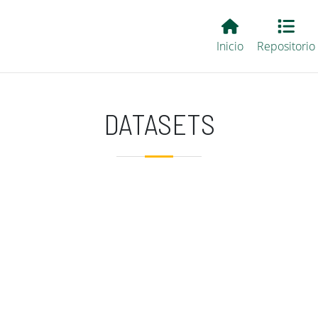
Main EvALL
Inicio
Repositorio
DATASETS