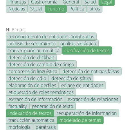
Finanzas
Gastronomía
General
Salud
Legal
Noticias
Social
Turismo
Política
otros
NLP topic
reconocimiento de entidades nombradas
análisis de sentimiento
análisis sintáctico
transcripción automática
clasificación de textos
detección de clickbait
detección de cambio de código
comprensión lingüística
detección de noticias falsas
detección de odio
detección de sátira
elaboración de perfiles
enlace de entidades
etiquetado de roles semánticos
extracción de información
extracción de relaciones
factuality
generación de texto
indexación de textos
recuperación de información
traducción automática
modelado de temas
morfología
paráfrasis