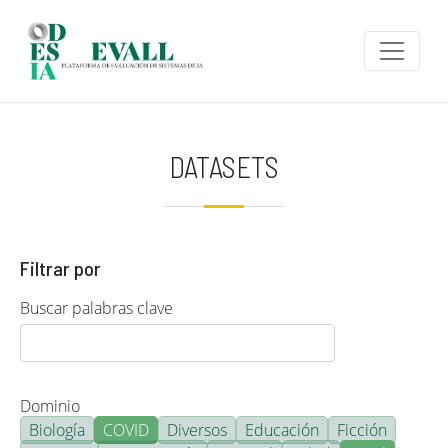
Pasar al contenido principal
DATASETS
Filtrar por
Buscar palabras clave
Dominio
Biología
COVID
Diversos
Educación
Ficción