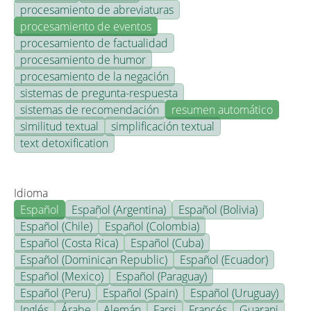
procesamiento de abreviaturas
procesamiento de eventos
procesamiento de factualidad
procesamiento de humor
procesamiento de la negación
sistemas de pregunta-respuesta
sistemas de recomendación
resumen automático
similitud textual
simplificación textual
text detoxification
Idioma
Español
Español (Argentina)
Español (Bolivia)
Español (Chile)
Español (Colombia)
Español (Costa Rica)
Español (Cuba)
Español (Dominican Republic)
Español (Ecuador)
Español (Mexico)
Español (Paraguay)
Español (Peru)
Español (Spain)
Español (Uruguay)
Inglés
Árabe
Alemán
Farsi
Francés
Guarani