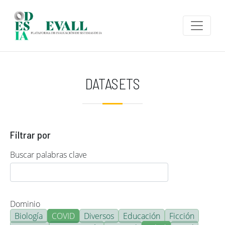
Pasar al contenido principal
DATASETS
Filtrar por
Buscar palabras clave
Dominio
Biología
COVID
Diversos
Educación
Ficción