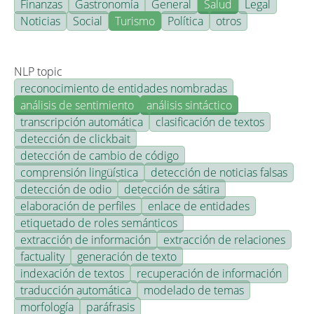
Finanzas
Gastronomía
General
Salud
Legal
Noticias
Social
Turismo
Política
otros
NLP topic
reconocimiento de entidades nombradas
análisis de sentimiento
análisis sintáctico
transcripción automática
clasificación de textos
detección de clickbait
detección de cambio de código
comprensión lingüística
detección de noticias falsas
detección de odio
detección de sátira
elaboración de perfiles
enlace de entidades
etiquetado de roles semánticos
extracción de información
extracción de relaciones
factuality
generación de texto
indexación de textos
recuperación de información
traducción automática
modelado de temas
morfología
paráfrasis