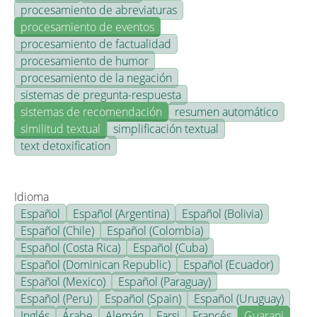
procesamiento de abreviaturas
procesamiento de eventos
procesamiento de factualidad
procesamiento de humor
procesamiento de la negación
sistemas de pregunta-respuesta
sistemas de recomendación
resumen automático
similitud textual
simplificación textual
text detoxification
Idioma
Español
Español (Argentina)
Español (Bolivia)
Español (Chile)
Español (Colombia)
Español (Costa Rica)
Español (Cuba)
Español (Dominican Republic)
Español (Ecuador)
Español (Mexico)
Español (Paraguay)
Español (Peru)
Español (Spain)
Español (Uruguay)
Inglés
Árabe
Alemán
Farsi
Francés
Guarani