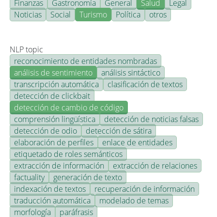
Finanzas
Gastronomía
General
Salud
Legal
Noticias
Social
Turismo
Política
otros
NLP topic
reconocimiento de entidades nombradas
análisis de sentimiento
análisis sintáctico
transcripción automática
clasificación de textos
detección de clickbait
detección de cambio de código
comprensión lingüística
detección de noticias falsas
detección de odio
detección de sátira
elaboración de perfiles
enlace de entidades
etiquetado de roles semánticos
extracción de información
extracción de relaciones
factuality
generación de texto
indexación de textos
recuperación de información
traducción automática
modelado de temas
morfología
paráfrasis