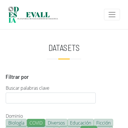
Pasar al contenido principal
DATASETS
Filtrar por
Buscar palabras clave
Dominio
Biología
COVID
Diversos
Educación
Ficción