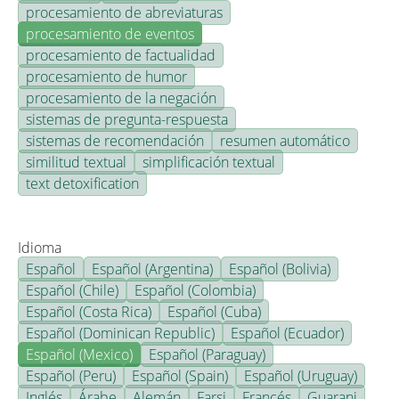
procesamiento de abreviaturas
procesamiento de eventos
procesamiento de factualidad
procesamiento de humor
procesamiento de la negación
sistemas de pregunta-respuesta
sistemas de recomendación
resumen automático
similitud textual
simplificación textual
text detoxification
Idioma
Español
Español (Argentina)
Español (Bolivia)
Español (Chile)
Español (Colombia)
Español (Costa Rica)
Español (Cuba)
Español (Dominican Republic)
Español (Ecuador)
Español (Mexico)
Español (Paraguay)
Español (Peru)
Español (Spain)
Español (Uruguay)
Inglés
Árabe
Alemán
Farsi
Francés
Guarani