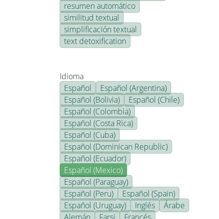
resumen automático
similitud textual
simplificación textual
text detoxification
Idioma
Español
Español (Argentina)
Español (Bolivia)
Español (Chile)
Español (Colombia)
Español (Costa Rica)
Español (Cuba)
Español (Dominican Republic)
Español (Ecuador)
Español (Mexico)
Español (Paraguay)
Español (Peru)
Español (Spain)
Español (Uruguay)
Inglés
Árabe
Alemán
Farsi
Francés