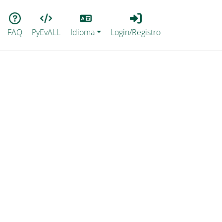
Lang
Login_Registro
FAQ
PyEvALL
Idioma
Login/Registro