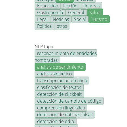
Educación
Ficción
Finanzas
Gastronomía
General
Salud
Legal
Noticias
Social
Turismo
Política
otros
NLP topic
reconocimiento de entidades
nombradas
análisis de sentimiento
análisis sintáctico
transcripción automática
clasificación de textos
detección de clickbait
detección de cambio de código
comprensión lingüística
detección de noticias falsas
detección de odio