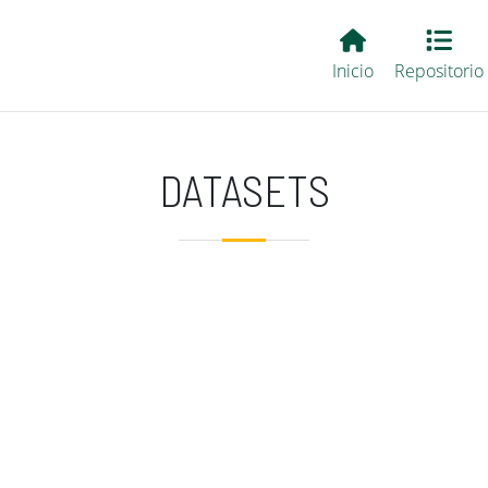
Main EvALL
Inicio
Repositorio
DATASETS