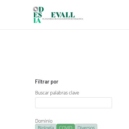
Pasar al contenido principal
Filtrar por
Buscar palabras clave
Dominio
Biología
COVID
Diversos