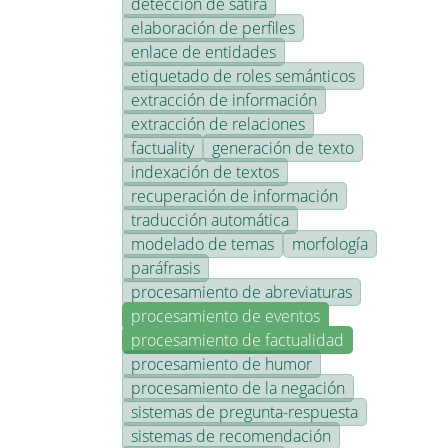
detección de sátira
elaboración de perfiles
enlace de entidades
etiquetado de roles semánticos
extracción de información
extracción de relaciones
factuality
generación de texto
indexación de textos
recuperación de información
traducción automática
modelado de temas
morfología
paráfrasis
procesamiento de abreviaturas
procesamiento de eventos
procesamiento de factualidad
procesamiento de humor
procesamiento de la negación
sistemas de pregunta-respuesta
sistemas de recomendación