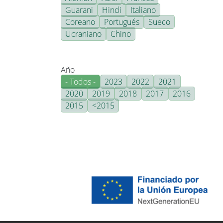
Guarani
Hindi
Italiano
Coreano
Portugués
Sueco
Ucraniano
Chino
Año
- Todos -
2023
2022
2021
2020
2019
2018
2017
2016
2015
<2015