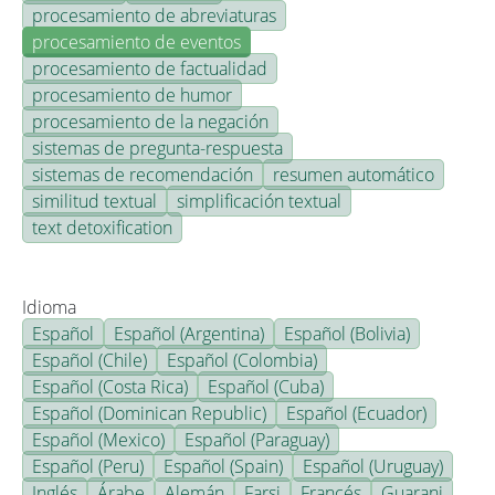
procesamiento de abreviaturas
procesamiento de eventos
procesamiento de factualidad
procesamiento de humor
procesamiento de la negación
sistemas de pregunta-respuesta
sistemas de recomendación
resumen automático
similitud textual
simplificación textual
text detoxification
Idioma
Español
Español (Argentina)
Español (Bolivia)
Español (Chile)
Español (Colombia)
Español (Costa Rica)
Español (Cuba)
Español (Dominican Republic)
Español (Ecuador)
Español (Mexico)
Español (Paraguay)
Español (Peru)
Español (Spain)
Español (Uruguay)
Inglés
Árabe
Alemán
Farsi
Francés
Guarani