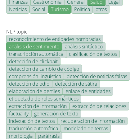
Finanzas
Gastronomía
General
Salud
Legal
Noticias
Social
Turismo
Política
otros
NLP topic
reconocimiento de entidades nombradas
análisis de sentimiento
análisis sintáctico
transcripción automática
clasificación de textos
detección de clickbait
detección de cambio de código
comprensión lingüística
detección de noticias falsas
detección de odio
detección de sátira
elaboración de perfiles
enlace de entidades
etiquetado de roles semánticos
extracción de información
extracción de relaciones
factuality
generación de texto
indexación de textos
recuperación de información
traducción automática
modelado de temas
morfología
paráfrasis