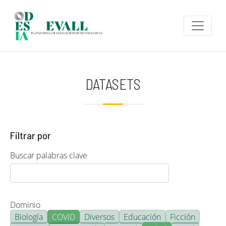
Pasar al contenido principal
DATASETS
Filtrar por
Buscar palabras clave
Dominio
Biología
COVID
Diversos
Educación
Ficción