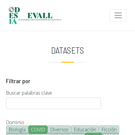
Pasar al contenido principal
DATASETS
Filtrar por
Buscar palabras clave
Dominio
Biología
COVID
Diversos
Educación
Ficción