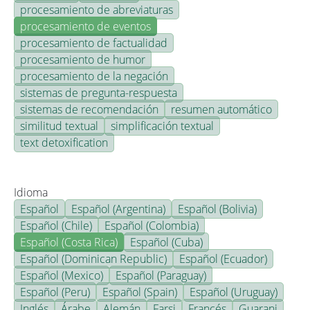
procesamiento de abreviaturas
procesamiento de eventos
procesamiento de factualidad
procesamiento de humor
procesamiento de la negación
sistemas de pregunta-respuesta
sistemas de recomendación
resumen automático
similitud textual
simplificación textual
text detoxification
Idioma
Español
Español (Argentina)
Español (Bolivia)
Español (Chile)
Español (Colombia)
Español (Costa Rica)
Español (Cuba)
Español (Dominican Republic)
Español (Ecuador)
Español (Mexico)
Español (Paraguay)
Español (Peru)
Español (Spain)
Español (Uruguay)
Inglés
Árabe
Alemán
Farsi
Francés
Guarani