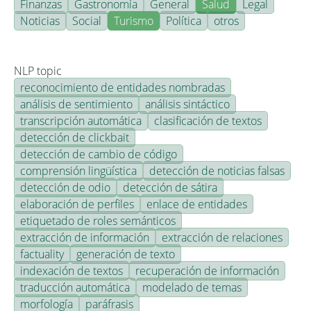
Finanzas
Gastronomía
General
Salud
Legal
Noticias
Social
Turismo
Política
otros
NLP topic
reconocimiento de entidades nombradas
análisis de sentimiento
análisis sintáctico
transcripción automática
clasificación de textos
detección de clickbait
detección de cambio de código
comprensión lingüística
detección de noticias falsas
detección de odio
detección de sátira
elaboración de perfiles
enlace de entidades
etiquetado de roles semánticos
extracción de información
extracción de relaciones
factuality
generación de texto
indexación de textos
recuperación de información
traducción automática
modelado de temas
morfología
paráfrasis