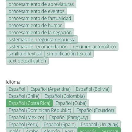
procesamiento de abreviaturas
procesamiento de eventos
procesamiento de factualidad
procesamiento de humor
procesamiento de la negación
sistemas de pregunta-respuesta
sistemas de recomendación
resumen automático
similitud textual
simplificación textual
text detoxification
Idioma
Español
Español (Argentina)
Español (Bolivia)
Español (Chile)
Español (Colombia)
Español (Costa Rica)
Español (Cuba)
Español (Dominican Republic)
Español (Ecuador)
Español (Mexico)
Español (Paraguay)
Español (Peru)
Español (Spain)
Español (Uruguay)
Inglés
Árabe
Alemán
Farsi
Francés
Guarani