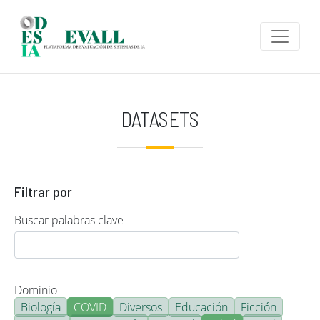
Pasar al contenido principal
DATASETS
Filtrar por
Buscar palabras clave
Dominio
Biología
COVID
Diversos
Educación
Ficción