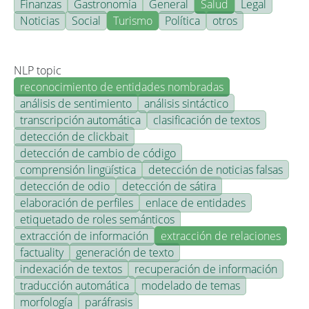
Finanzas
Gastronomía
General
Salud
Legal
Noticias
Social
Turismo
Política
otros
NLP topic
reconocimiento de entidades nombradas
análisis de sentimiento
análisis sintáctico
transcripción automática
clasificación de textos
detección de clickbait
detección de cambio de código
comprensión lingüística
detección de noticias falsas
detección de odio
detección de sátira
elaboración de perfiles
enlace de entidades
etiquetado de roles semánticos
extracción de información
extracción de relaciones
factuality
generación de texto
indexación de textos
recuperación de información
traducción automática
modelado de temas
morfología
paráfrasis