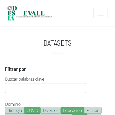
Pasar al contenido principal
DATASETS
Filtrar por
Buscar palabras clave
Dominio
Biología
COVID
Diversos
Educación
Ficción