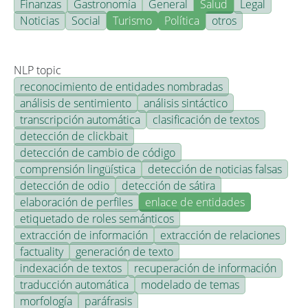
Finanzas
Gastronomía
General
Salud
Legal
Noticias
Social
Turismo
Política
otros
NLP topic
reconocimiento de entidades nombradas
análisis de sentimiento
análisis sintáctico
transcripción automática
clasificación de textos
detección de clickbait
detección de cambio de código
comprensión lingüística
detección de noticias falsas
detección de odio
detección de sátira
elaboración de perfiles
enlace de entidades
etiquetado de roles semánticos
extracción de información
extracción de relaciones
factuality
generación de texto
indexación de textos
recuperación de información
traducción automática
modelado de temas
morfología
paráfrasis