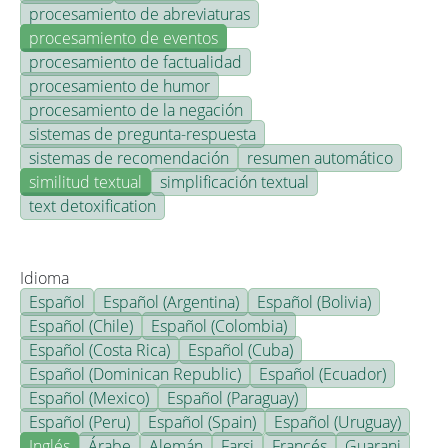
procesamiento de abreviaturas
procesamiento de eventos
procesamiento de factualidad
procesamiento de humor
procesamiento de la negación
sistemas de pregunta-respuesta
sistemas de recomendación
resumen automático
similitud textual
simplificación textual
text detoxification
Idioma
Español
Español (Argentina)
Español (Bolivia)
Español (Chile)
Español (Colombia)
Español (Costa Rica)
Español (Cuba)
Español (Dominican Republic)
Español (Ecuador)
Español (Mexico)
Español (Paraguay)
Español (Peru)
Español (Spain)
Español (Uruguay)
Inglés
Árabe
Alemán
Farsi
Francés
Guarani