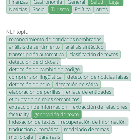
Finanzas
Gastronomía
General
Salud
Legal
Noticias
Social
Turismo
Política
otros
NLP topic
reconocimiento de entidades nombradas
análisis de sentimiento
análisis sintáctico
transcripción automática
clasificación de textos
detección de clickbait
detección de cambio de código
comprensión lingüística
detección de noticias falsas
detección de odio
detección de sátira
elaboración de perfiles
enlace de entidades
etiquetado de roles semánticos
extracción de información
extracción de relaciones
factuality
generación de texto
indexación de textos
recuperación de información
traducción automática
modelado de temas
morfología
paráfrasis