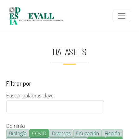
Pasar al contenido principal
DATASETS
Filtrar por
Buscar palabras clave
Dominio
Biología
COVID
Diversos
Educación
Ficción