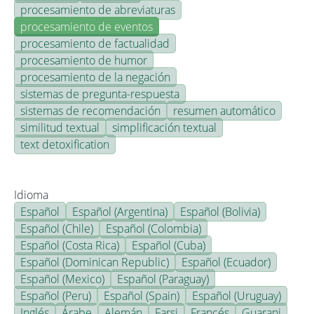
procesamiento de abreviaturas
procesamiento de eventos
procesamiento de factualidad
procesamiento de humor
procesamiento de la negación
sistemas de pregunta-respuesta
sistemas de recomendación
resumen automático
similitud textual
simplificación textual
text detoxification
Idioma
Español
Español (Argentina)
Español (Bolivia)
Español (Chile)
Español (Colombia)
Español (Costa Rica)
Español (Cuba)
Español (Dominican Republic)
Español (Ecuador)
Español (Mexico)
Español (Paraguay)
Español (Peru)
Español (Spain)
Español (Uruguay)
Inglés
Árabe
Alemán
Farsi
Francés
Guarani