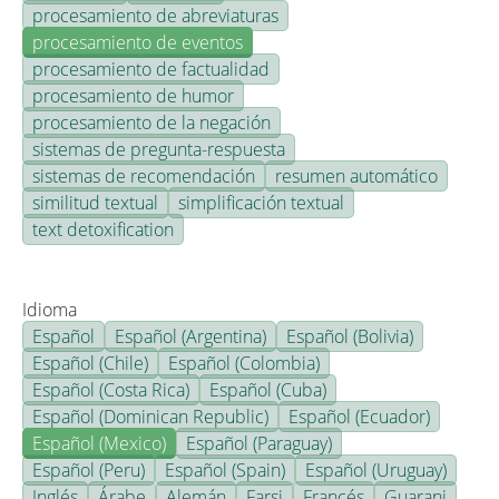
procesamiento de abreviaturas
procesamiento de eventos
procesamiento de factualidad
procesamiento de humor
procesamiento de la negación
sistemas de pregunta-respuesta
sistemas de recomendación
resumen automático
similitud textual
simplificación textual
text detoxification
Idioma
Español
Español (Argentina)
Español (Bolivia)
Español (Chile)
Español (Colombia)
Español (Costa Rica)
Español (Cuba)
Español (Dominican Republic)
Español (Ecuador)
Español (Mexico)
Español (Paraguay)
Español (Peru)
Español (Spain)
Español (Uruguay)
Inglés
Árabe
Alemán
Farsi
Francés
Guarani