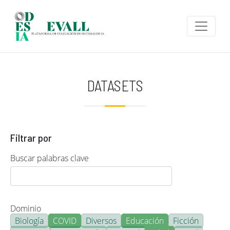
Pasar al contenido principal
DATASETS
Filtrar por
Buscar palabras clave
Dominio
Biología
COVID
Diversos
Educación
Ficción