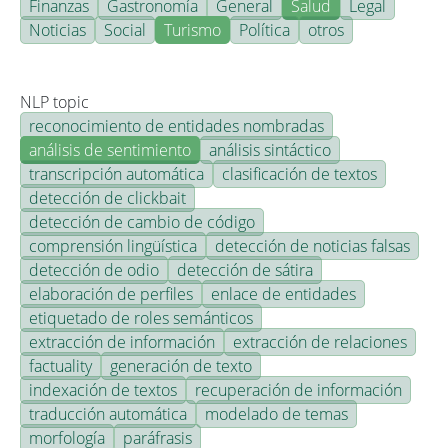
Finanzas
Gastronomía
General
Salud
Legal
Noticias
Social
Turismo
Política
otros
NLP topic
reconocimiento de entidades nombradas
análisis de sentimiento
análisis sintáctico
transcripción automática
clasificación de textos
detección de clickbait
detección de cambio de código
comprensión lingüística
detección de noticias falsas
detección de odio
detección de sátira
elaboración de perfiles
enlace de entidades
etiquetado de roles semánticos
extracción de información
extracción de relaciones
factuality
generación de texto
indexación de textos
recuperación de información
traducción automática
modelado de temas
morfología
paráfrasis