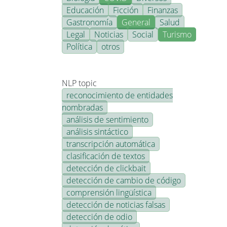
Educación
Ficción
Finanzas
Gastronomía
General
Salud
Legal
Noticias
Social
Turismo
Política
otros
NLP topic
reconocimiento de entidades
nombradas
análisis de sentimiento
análisis sintáctico
transcripción automática
clasificación de textos
detección de clickbait
detección de cambio de código
comprensión lingüística
detección de noticias falsas
detección de odio