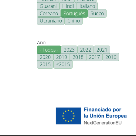
Guarani
Hindi
Italiano
Coreano
Portugués
Sueco
Ucraniano
Chino
Año
- Todos -
2023
2022
2021
2020
2019
2018
2017
2016
2015
<2015