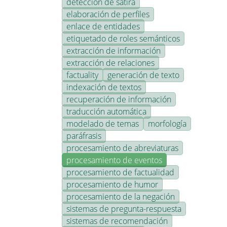
detección de sátira
elaboración de perfiles
enlace de entidades
etiquetado de roles semánticos
extracción de información
extracción de relaciones
factuality
generación de texto
indexación de textos
recuperación de información
traducción automática
modelado de temas
morfología
paráfrasis
procesamiento de abreviaturas
procesamiento de eventos
procesamiento de factualidad
procesamiento de humor
procesamiento de la negación
sistemas de pregunta-respuesta
sistemas de recomendación