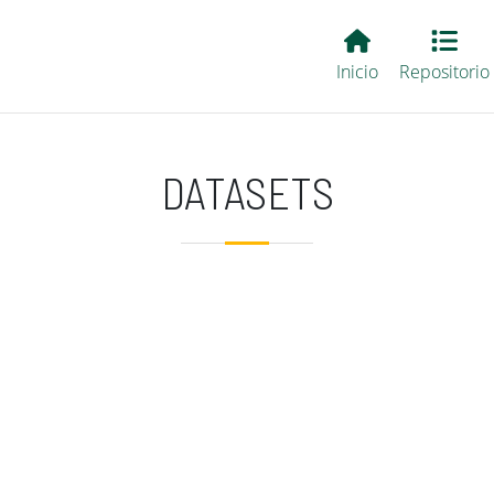
Main EvALL
Inicio
Repositorio
DATASETS