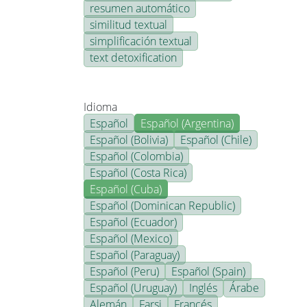
resumen automático
similitud textual
simplificación textual
text detoxification
Idioma
Español
Español (Argentina)
Español (Bolivia)
Español (Chile)
Español (Colombia)
Español (Costa Rica)
Español (Cuba)
Español (Dominican Republic)
Español (Ecuador)
Español (Mexico)
Español (Paraguay)
Español (Peru)
Español (Spain)
Español (Uruguay)
Inglés
Árabe
Alemán
Farsi
Francés