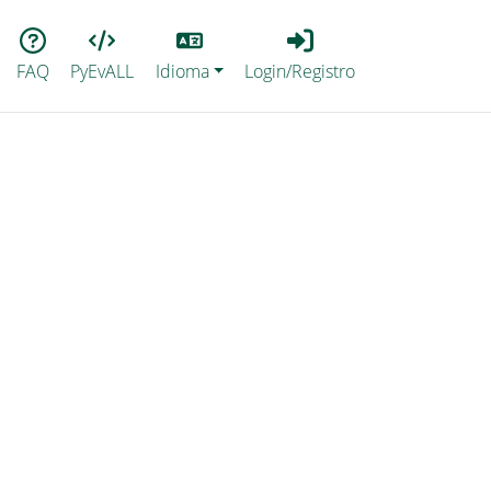
Lang
Login_Registro
FAQ
PyEvALL
Idioma
Login/Registro