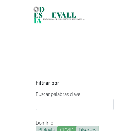
Pasar al contenido principal
Filtrar por
Buscar palabras clave
Dominio
Biología
COVID
Diversos