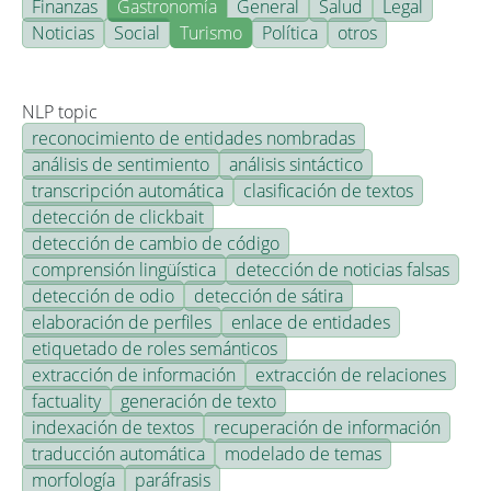
Finanzas
Gastronomía
General
Salud
Legal
Noticias
Social
Turismo
Política
otros
NLP topic
reconocimiento de entidades nombradas
análisis de sentimiento
análisis sintáctico
transcripción automática
clasificación de textos
detección de clickbait
detección de cambio de código
comprensión lingüística
detección de noticias falsas
detección de odio
detección de sátira
elaboración de perfiles
enlace de entidades
etiquetado de roles semánticos
extracción de información
extracción de relaciones
factuality
generación de texto
indexación de textos
recuperación de información
traducción automática
modelado de temas
morfología
paráfrasis