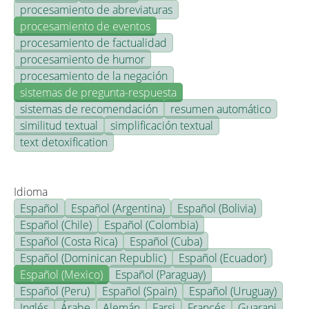
procesamiento de abreviaturas
procesamiento de eventos
procesamiento de factualidad
procesamiento de humor
procesamiento de la negación
sistemas de pregunta-respuesta
sistemas de recomendación
resumen automático
similitud textual
simplificación textual
text detoxification
Idioma
Español
Español (Argentina)
Español (Bolivia)
Español (Chile)
Español (Colombia)
Español (Costa Rica)
Español (Cuba)
Español (Dominican Republic)
Español (Ecuador)
Español (Mexico)
Español (Paraguay)
Español (Peru)
Español (Spain)
Español (Uruguay)
Inglés
Árabe
Alemán
Farsi
Francés
Guarani