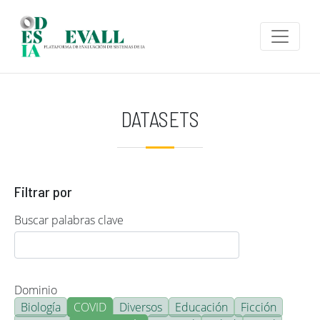
Pasar al contenido principal
DATASETS
Filtrar por
Buscar palabras clave
Dominio
Biología
COVID
Diversos
Educación
Ficción