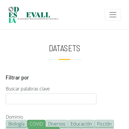
Pasar al contenido principal
DATASETS
Filtrar por
Buscar palabras clave
Dominio
Biología
COVID
Diversos
Educación
Ficción