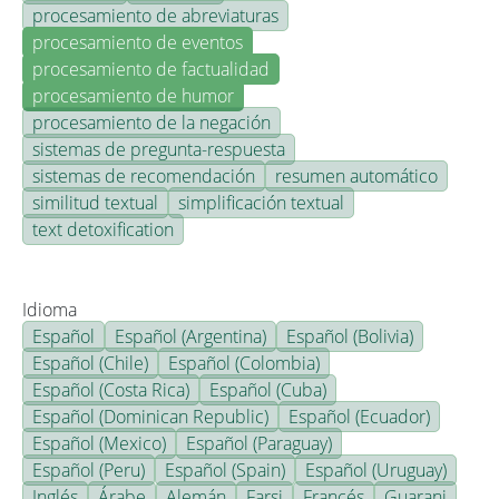
procesamiento de abreviaturas
procesamiento de eventos
procesamiento de factualidad
procesamiento de humor
procesamiento de la negación
sistemas de pregunta-respuesta
sistemas de recomendación
resumen automático
similitud textual
simplificación textual
text detoxification
Idioma
Español
Español (Argentina)
Español (Bolivia)
Español (Chile)
Español (Colombia)
Español (Costa Rica)
Español (Cuba)
Español (Dominican Republic)
Español (Ecuador)
Español (Mexico)
Español (Paraguay)
Español (Peru)
Español (Spain)
Español (Uruguay)
Inglés
Árabe
Alemán
Farsi
Francés
Guarani