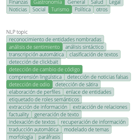
Finanzas
Gastronomía
General
Salud
Legal
Noticias
Social
Turismo
Política
otros
NLP topic
reconocimiento de entidades nombradas
análisis de sentimiento
análisis sintáctico
transcripción automática
clasificación de textos
detección de clickbait
detección de cambio de código
comprensión lingüística
detección de noticias falsas
detección de odio
detección de sátira
elaboración de perfiles
enlace de entidades
etiquetado de roles semánticos
extracción de información
extracción de relaciones
factuality
generación de texto
indexación de textos
recuperación de información
traducción automática
modelado de temas
morfología
paráfrasis