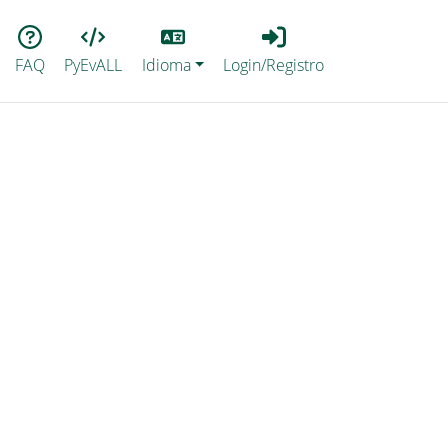
Lang
Login_Registro
FAQ
PyEvALL
Idioma
Login/Registro