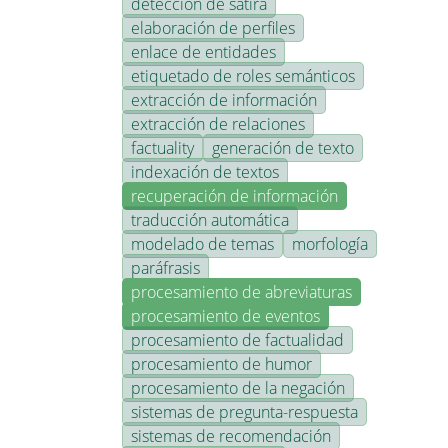
detección de sátira
elaboración de perfiles
enlace de entidades
etiquetado de roles semánticos
extracción de información
extracción de relaciones
factuality
generación de texto
indexación de textos
recuperación de información
traducción automática
modelado de temas
morfología
paráfrasis
procesamiento de abreviaturas
procesamiento de eventos
procesamiento de factualidad
procesamiento de humor
procesamiento de la negación
sistemas de pregunta-respuesta
sistemas de recomendación