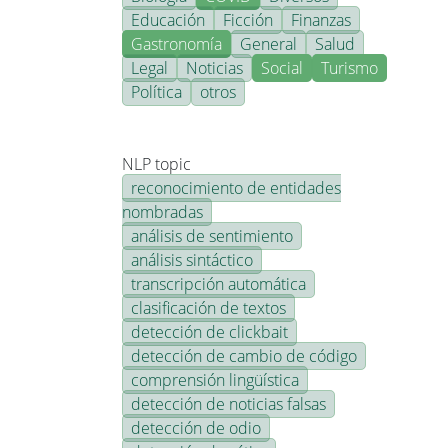
Educación
Ficción
Finanzas
Gastronomía
General
Salud
Legal
Noticias
Social
Turismo
Política
otros
NLP topic
reconocimiento de entidades
nombradas
análisis de sentimiento
análisis sintáctico
transcripción automática
clasificación de textos
detección de clickbait
detección de cambio de código
comprensión lingüística
detección de noticias falsas
detección de odio