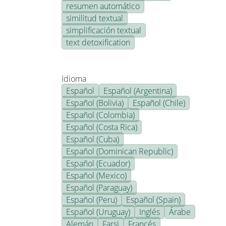
resumen automático
similitud textual
simplificación textual
text detoxification
Idioma
Español
Español (Argentina)
Español (Bolivia)
Español (Chile)
Español (Colombia)
Español (Costa Rica)
Español (Cuba)
Español (Dominican Republic)
Español (Ecuador)
Español (Mexico)
Español (Paraguay)
Español (Peru)
Español (Spain)
Español (Uruguay)
Inglés
Árabe
Alemán
Farsi
Francés