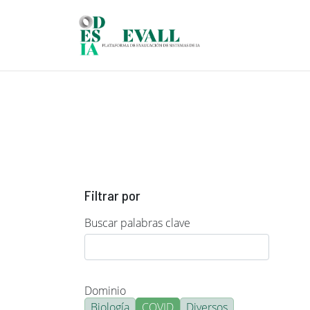
Pasar al contenido principal
Filtrar por
Buscar palabras clave
Dominio
Biología
COVID
Diversos