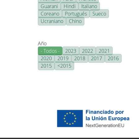
Guarani
Hindi
Italiano
Coreano
Portugués
Sueco
Ucraniano
Chino
Año
- Todos -
2023
2022
2021
2020
2019
2018
2017
2016
2015
<2015