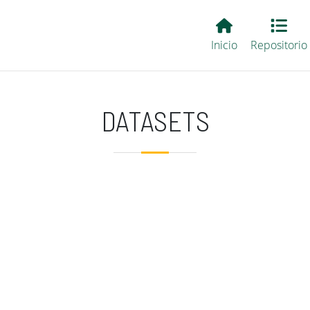
Main EvALL
Inicio
Repositorio
DATASETS