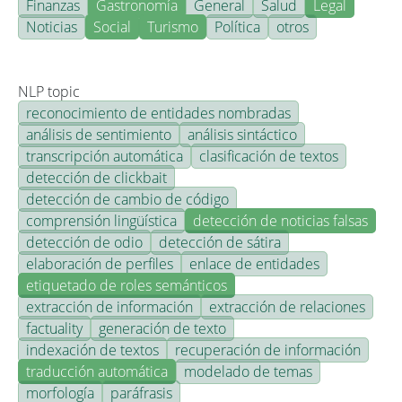
Finanzas
Gastronomía
General
Salud
Legal
Noticias
Social
Turismo
Política
otros
NLP topic
reconocimiento de entidades nombradas
análisis de sentimiento
análisis sintáctico
transcripción automática
clasificación de textos
detección de clickbait
detección de cambio de código
comprensión lingüística
detección de noticias falsas
detección de odio
detección de sátira
elaboración de perfiles
enlace de entidades
etiquetado de roles semánticos
extracción de información
extracción de relaciones
factuality
generación de texto
indexación de textos
recuperación de información
traducción automática
modelado de temas
morfología
paráfrasis