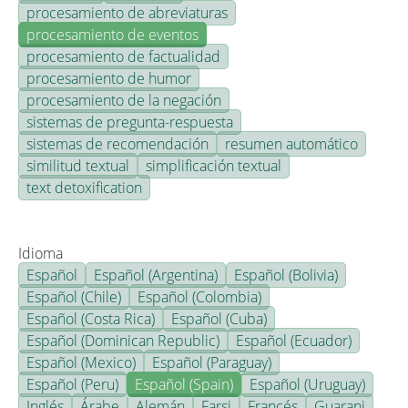
procesamiento de abreviaturas
procesamiento de eventos
procesamiento de factualidad
procesamiento de humor
procesamiento de la negación
sistemas de pregunta-respuesta
sistemas de recomendación
resumen automático
similitud textual
simplificación textual
text detoxification
Idioma
Español
Español (Argentina)
Español (Bolivia)
Español (Chile)
Español (Colombia)
Español (Costa Rica)
Español (Cuba)
Español (Dominican Republic)
Español (Ecuador)
Español (Mexico)
Español (Paraguay)
Español (Peru)
Español (Spain)
Español (Uruguay)
Inglés
Árabe
Alemán
Farsi
Francés
Guarani