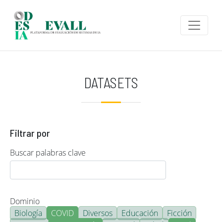
Pasar al contenido principal
DATASETS
Filtrar por
Buscar palabras clave
Dominio
Biología
COVID
Diversos
Educación
Ficción