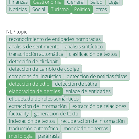
Finanzas
Gastronomía
General
Salud
Legal
Noticias
Social
Turismo
Política
otros
NLP topic
reconocimiento de entidades nombradas
análisis de sentimiento
análisis sintáctico
transcripción automática
clasificación de textos
detección de clickbait
detección de cambio de código
comprensión lingüística
detección de noticias falsas
detección de odio
detección de sátira
elaboración de perfiles
enlace de entidades
etiquetado de roles semánticos
extracción de información
extracción de relaciones
factuality
generación de texto
indexación de textos
recuperación de información
traducción automática
modelado de temas
morfología
paráfrasis