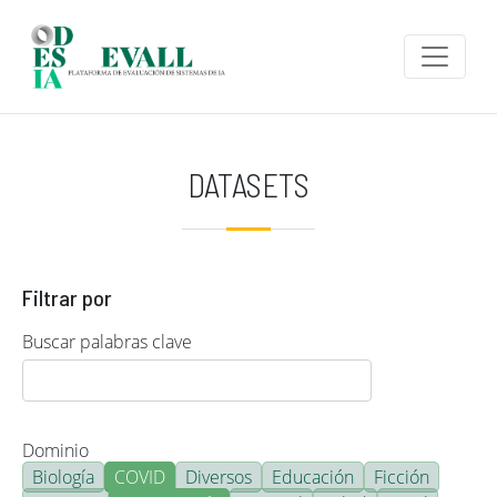
Pasar al contenido principal
DATASETS
Filtrar por
Buscar palabras clave
Dominio
Biología
COVID
Diversos
Educación
Ficción