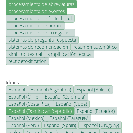
procesamiento de abreviaturas
procesamiento de eventos
procesamiento de factualidad
procesamiento de humor
procesamiento de la negación
sistemas de pregunta-respuesta
sistemas de recomendación
resumen automático
similitud textual
simplificación textual
text detoxification
Idioma
Español
Español (Argentina)
Español (Bolivia)
Español (Chile)
Español (Colombia)
Español (Costa Rica)
Español (Cuba)
Español (Dominican Republic)
Español (Ecuador)
Español (Mexico)
Español (Paraguay)
Español (Peru)
Español (Spain)
Español (Uruguay)
Inglés
Árabe
Alemán
Farsi
Francés
Guarani