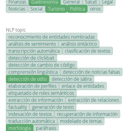
Finanzas
Gastronomía
General
Salud
Legal
Noticias
Social
Turismo
Política
otros
NLP topic
reconocimiento de entidades nombradas
análisis de sentimiento
análisis sintáctico
transcripción automática
clasificación de textos
detección de clickbait
detección de cambio de código
comprensión lingüística
detección de noticias falsas
detección de odio
detección de sátira
elaboración de perfiles
enlace de entidades
etiquetado de roles semánticos
extracción de información
extracción de relaciones
factuality
generación de texto
indexación de textos
recuperación de información
traducción automática
modelado de temas
morfología
paráfrasis