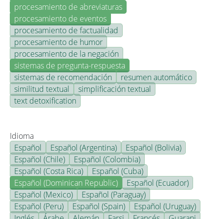
procesamiento de abreviaturas
procesamiento de eventos
procesamiento de factualidad
procesamiento de humor
procesamiento de la negación
sistemas de pregunta-respuesta
sistemas de recomendación
resumen automático
similitud textual
simplificación textual
text detoxification
Idioma
Español
Español (Argentina)
Español (Bolivia)
Español (Chile)
Español (Colombia)
Español (Costa Rica)
Español (Cuba)
Español (Dominican Republic)
Español (Ecuador)
Español (Mexico)
Español (Paraguay)
Español (Peru)
Español (Spain)
Español (Uruguay)
Inglés
Árabe
Alemán
Farsi
Francés
Guarani