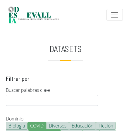
Pasar al contenido principal
DATASETS
Filtrar por
Buscar palabras clave
Dominio
Biología
COVID
Diversos
Educación
Ficción