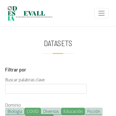
Pasar al contenido principal
DATASETS
Filtrar por
Buscar palabras clave
Dominio
Biología
COVID
Diversos
Educación
Ficción