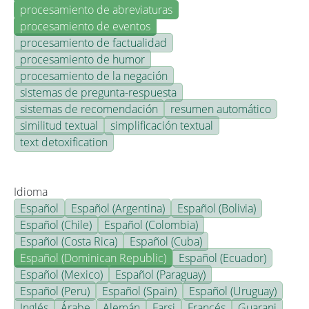
procesamiento de abreviaturas
procesamiento de eventos
procesamiento de factualidad
procesamiento de humor
procesamiento de la negación
sistemas de pregunta-respuesta
sistemas de recomendación
resumen automático
similitud textual
simplificación textual
text detoxification
Idioma
Español
Español (Argentina)
Español (Bolivia)
Español (Chile)
Español (Colombia)
Español (Costa Rica)
Español (Cuba)
Español (Dominican Republic)
Español (Ecuador)
Español (Mexico)
Español (Paraguay)
Español (Peru)
Español (Spain)
Español (Uruguay)
Inglés
Árabe
Alemán
Farsi
Francés
Guarani