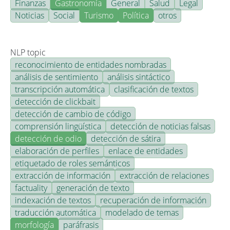
Finanzas
Gastronomía
General
Salud
Legal
Noticias
Social
Turismo
Política
otros
NLP topic
reconocimiento de entidades nombradas
análisis de sentimiento
análisis sintáctico
transcripción automática
clasificación de textos
detección de clickbait
detección de cambio de código
comprensión lingüística
detección de noticias falsas
detección de odio
detección de sátira
elaboración de perfiles
enlace de entidades
etiquetado de roles semánticos
extracción de información
extracción de relaciones
factuality
generación de texto
indexación de textos
recuperación de información
traducción automática
modelado de temas
morfología
paráfrasis