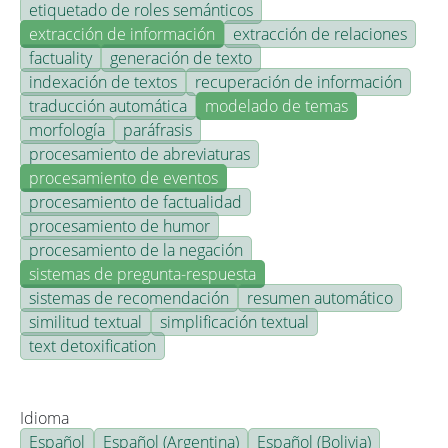
etiquetado de roles semánticos
extracción de información
extracción de relaciones
factuality
generación de texto
indexación de textos
recuperación de información
traducción automática
modelado de temas
morfología
paráfrasis
procesamiento de abreviaturas
procesamiento de eventos
procesamiento de factualidad
procesamiento de humor
procesamiento de la negación
sistemas de pregunta-respuesta
sistemas de recomendación
resumen automático
similitud textual
simplificación textual
text detoxification
Idioma
Español
Español (Argentina)
Español (Bolivia)