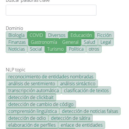
Buscar palabras clave
Dominio
Biología
COVID
Diversos
Educación
Ficción
Finanzas
Gastronomía
General
Salud
Legal
Noticias
Social
Turismo
Política
otros
NLP topic
reconocimiento de entidades nombradas
análisis de sentimiento
análisis sintáctico
transcripción automática
clasificación de textos
detección de clickbait
detección de cambio de código
comprensión lingüística
detección de noticias falsas
detección de odio
detección de sátira
elaboración de perfiles
enlace de entidades