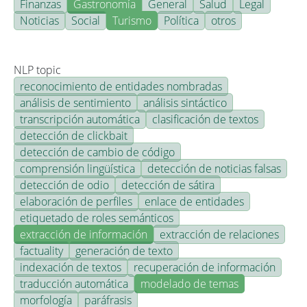
Finanzas
Gastronomía
General
Salud
Legal
Noticias
Social
Turismo
Política
otros
NLP topic
reconocimiento de entidades nombradas
análisis de sentimiento
análisis sintáctico
transcripción automática
clasificación de textos
detección de clickbait
detección de cambio de código
comprensión lingüística
detección de noticias falsas
detección de odio
detección de sátira
elaboración de perfiles
enlace de entidades
etiquetado de roles semánticos
extracción de información
extracción de relaciones
factuality
generación de texto
indexación de textos
recuperación de información
traducción automática
modelado de temas
morfología
paráfrasis