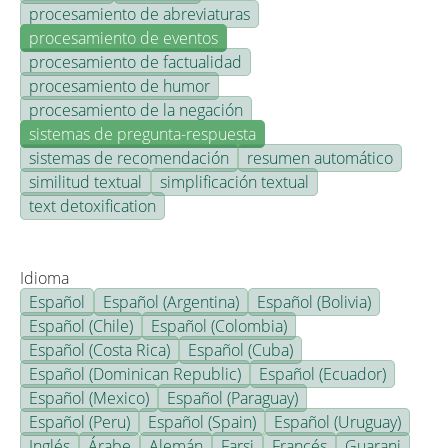
procesamiento de abreviaturas
procesamiento de eventos
procesamiento de factualidad
procesamiento de humor
procesamiento de la negación
sistemas de pregunta-respuesta
sistemas de recomendación
resumen automático
similitud textual
simplificación textual
text detoxification
Idioma
Español
Español (Argentina)
Español (Bolivia)
Español (Chile)
Español (Colombia)
Español (Costa Rica)
Español (Cuba)
Español (Dominican Republic)
Español (Ecuador)
Español (Mexico)
Español (Paraguay)
Español (Peru)
Español (Spain)
Español (Uruguay)
Inglés
Árabe
Alemán
Farsi
Francés
Guarani