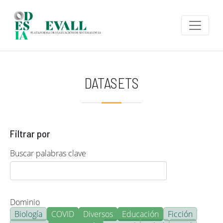
Pasar al contenido principal
DATASETS
Filtrar por
Buscar palabras clave
Dominio
Biología
COVID
Diversos
Educación
Ficción