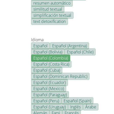
resumen automático
similitud textual
simplificación textual
text detoxification
Idioma
Español
Español (Argentina)
Español (Bolivia)
Español (Chile)
Español (Colombia)
Español (Costa Rica)
Español (Cuba)
Español (Dominican Republic)
Español (Ecuador)
Español (Mexico)
Español (Paraguay)
Español (Peru)
Español (Spain)
Español (Uruguay)
Inglés
Árabe
Alemán
Farsi
Francés