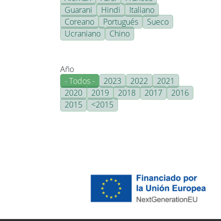
Guarani
Hindi
Italiano
Coreano
Portugués
Sueco
Ucraniano
Chino
Año
- Todos -
2023
2022
2021
2020
2019
2018
2017
2016
2015
<2015