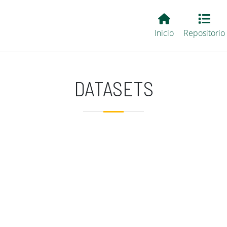
Main EvALL
Inicio
Repositorio
DATASETS