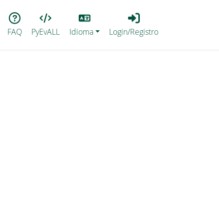
Lang
Login_Registro
FAQ
PyEvALL
Idioma
Login/Registro