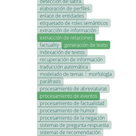
detección de sátira
elaboración de perfiles
enlace de entidades
etiquetado de roles semánticos
extracción de información
extracción de relaciones
factuality
generación de texto
indexación de textos
recuperación de información
traducción automática
modelado de temas
morfología
paráfrasis
procesamiento de abreviaturas
procesamiento de eventos
procesamiento de factualidad
procesamiento de humor
procesamiento de la negación
sistemas de pregunta-respuesta
sistemas de recomendación