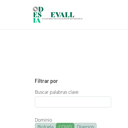
Pasar al contenido principal
Filtrar por
Buscar palabras clave
Dominio
Biología
COVID
Diversos