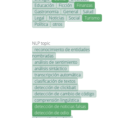
Educación
Ficción
Finanzas
Gastronomía
General
Salud
Legal
Noticias
Social
Turismo
Política
otros
NLP topic
reconocimiento de entidades
nombradas
análisis de sentimiento
análisis sintáctico
transcripción automática
clasificación de textos
detección de clickbait
detección de cambio de código
comprensión lingüística
detección de noticias falsas
detección de odio