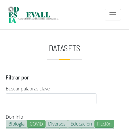
Pasar al contenido principal
DATASETS
Filtrar por
Buscar palabras clave
Dominio
Biología
COVID
Diversos
Educación
Ficción