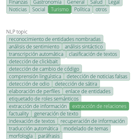
Finanzas
Gastronomía
General
Salud
Legal
Noticias
Social
Turismo
Política
otros
NLP topic
reconocimiento de entidades nombradas
análisis de sentimiento
análisis sintáctico
transcripción automática
clasificación de textos
detección de clickbait
detección de cambio de código
comprensión lingüística
detección de noticias falsas
detección de odio
detección de sátira
elaboración de perfiles
enlace de entidades
etiquetado de roles semánticos
extracción de información
extracción de relaciones
factuality
generación de texto
indexación de textos
recuperación de información
traducción automática
modelado de temas
morfología
paráfrasis