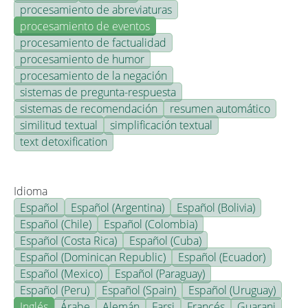
procesamiento de abreviaturas
procesamiento de eventos
procesamiento de factualidad
procesamiento de humor
procesamiento de la negación
sistemas de pregunta-respuesta
sistemas de recomendación
resumen automático
similitud textual
simplificación textual
text detoxification
Idioma
Español
Español (Argentina)
Español (Bolivia)
Español (Chile)
Español (Colombia)
Español (Costa Rica)
Español (Cuba)
Español (Dominican Republic)
Español (Ecuador)
Español (Mexico)
Español (Paraguay)
Español (Peru)
Español (Spain)
Español (Uruguay)
Inglés
Árabe
Alemán
Farsi
Francés
Guarani