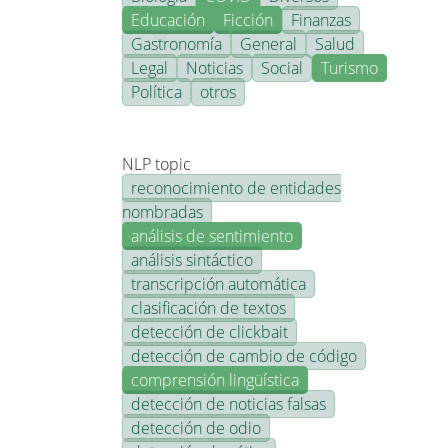
Educación
Ficción
Finanzas
Gastronomía
General
Salud
Legal
Noticias
Social
Turismo
Política
otros
NLP topic
reconocimiento de entidades
nombradas
análisis de sentimiento
análisis sintáctico
transcripción automática
clasificación de textos
detección de clickbait
detección de cambio de código
comprensión lingüística
detección de noticias falsas
detección de odio