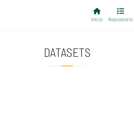
Main EvALL
Inicio
Repositorio
DATASETS