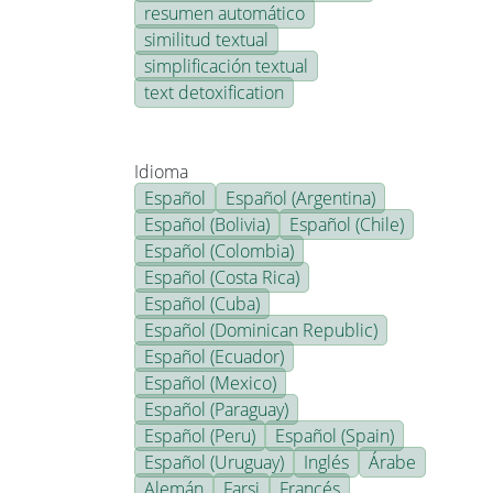
resumen automático
similitud textual
simplificación textual
text detoxification
Idioma
Español
Español (Argentina)
Español (Bolivia)
Español (Chile)
Español (Colombia)
Español (Costa Rica)
Español (Cuba)
Español (Dominican Republic)
Español (Ecuador)
Español (Mexico)
Español (Paraguay)
Español (Peru)
Español (Spain)
Español (Uruguay)
Inglés
Árabe
Alemán
Farsi
Francés