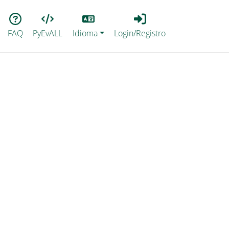
Lang
Login_Registro
FAQ
PyEvALL
Idioma
Login/Registro