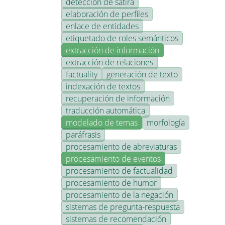
detección de sátira
elaboración de perfiles
enlace de entidades
etiquetado de roles semánticos
extracción de información
extracción de relaciones
factuality
generación de texto
indexación de textos
recuperación de información
traducción automática
modelado de temas
morfología
paráfrasis
procesamiento de abreviaturas
procesamiento de eventos
procesamiento de factualidad
procesamiento de humor
procesamiento de la negación
sistemas de pregunta-respuesta
sistemas de recomendación