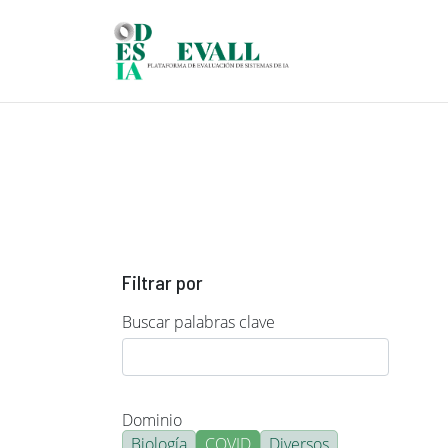
Pasar al contenido principal
Filtrar por
Buscar palabras clave
Dominio
Biología
COVID
Diversos