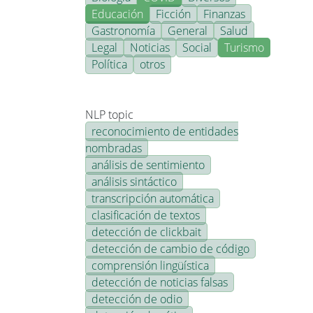
Educación
Ficción
Finanzas
Gastronomía
General
Salud
Legal
Noticias
Social
Turismo
Política
otros
NLP topic
reconocimiento de entidades
nombradas
análisis de sentimiento
análisis sintáctico
transcripción automática
clasificación de textos
detección de clickbait
detección de cambio de código
comprensión lingüística
detección de noticias falsas
detección de odio