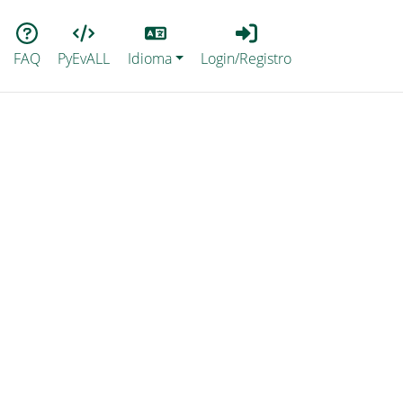
Lang
Login_Registro
FAQ
PyEvALL
Idioma
Login/Registro