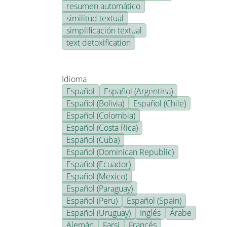
resumen automático
similitud textual
simplificación textual
text detoxification
Idioma
Español
Español (Argentina)
Español (Bolivia)
Español (Chile)
Español (Colombia)
Español (Costa Rica)
Español (Cuba)
Español (Dominican Republic)
Español (Ecuador)
Español (Mexico)
Español (Paraguay)
Español (Peru)
Español (Spain)
Español (Uruguay)
Inglés
Árabe
Alemán
Farsi
Francés