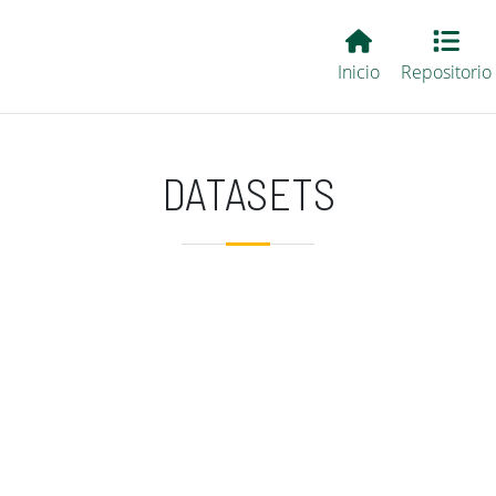
Main EvALL
Inicio
Repositorio
DATASETS