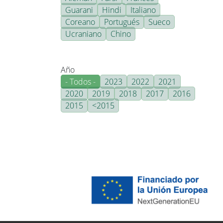
Guarani
Hindi
Italiano
Coreano
Portugués
Sueco
Ucraniano
Chino
Año
- Todos -
2023
2022
2021
2020
2019
2018
2017
2016
2015
<2015