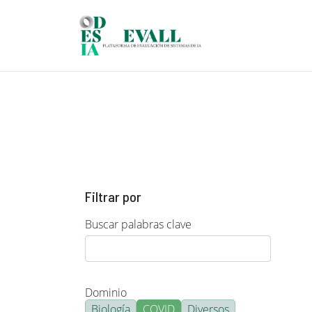
Pasar al contenido principal
Filtrar por
Buscar palabras clave
Dominio
Biología
COVID
Diversos