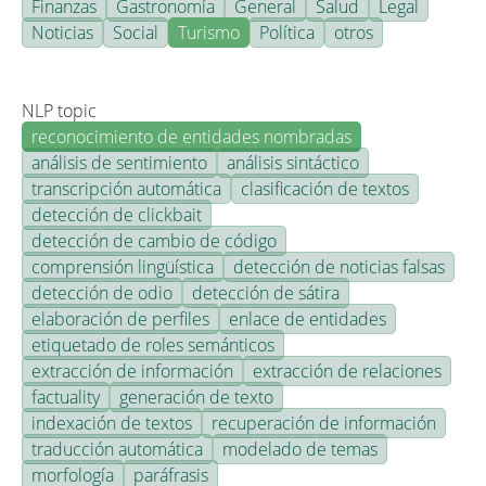
Finanzas
Gastronomía
General
Salud
Legal
Noticias
Social
Turismo
Política
otros
NLP topic
reconocimiento de entidades nombradas
análisis de sentimiento
análisis sintáctico
transcripción automática
clasificación de textos
detección de clickbait
detección de cambio de código
comprensión lingüística
detección de noticias falsas
detección de odio
detección de sátira
elaboración de perfiles
enlace de entidades
etiquetado de roles semánticos
extracción de información
extracción de relaciones
factuality
generación de texto
indexación de textos
recuperación de información
traducción automática
modelado de temas
morfología
paráfrasis