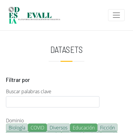
Pasar al contenido principal
DATASETS
Filtrar por
Buscar palabras clave
Dominio
Biología
COVID
Diversos
Educación
Ficción