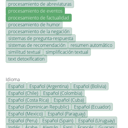
procesamiento de abreviaturas
procesamiento de eventos
procesamiento de factualidad
procesamiento de humor
procesamiento de la negación
sistemas de pregunta-respuesta
sistemas de recomendación
resumen automático
similitud textual
simplificación textual
text detoxification
Idioma
Español
Español (Argentina)
Español (Bolivia)
Español (Chile)
Español (Colombia)
Español (Costa Rica)
Español (Cuba)
Español (Dominican Republic)
Español (Ecuador)
Español (Mexico)
Español (Paraguay)
Español (Peru)
Español (Spain)
Español (Uruguay)
Inglés
Árabe
Alemán
Farsi
Francés
Guarani