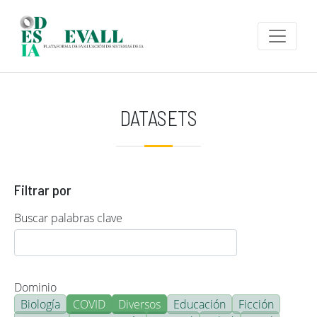
Pasar al contenido principal
DATASETS
Filtrar por
Buscar palabras clave
Dominio
Biología
COVID
Diversos
Educación
Ficción