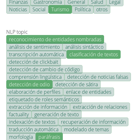
Finanzas
Gastronomía
General
Salud
Legal
Noticias
Social
Turismo
Política
otros
NLP topic
reconocimiento de entidades nombradas
análisis de sentimiento
análisis sintáctico
transcripción automática
clasificación de textos
detección de clickbait
detección de cambio de código
comprensión lingüística
detección de noticias falsas
detección de odio
detección de sátira
elaboración de perfiles
enlace de entidades
etiquetado de roles semánticos
extracción de información
extracción de relaciones
factuality
generación de texto
indexación de textos
recuperación de información
traducción automática
modelado de temas
morfología
paráfrasis