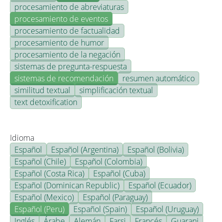
procesamiento de abreviaturas
procesamiento de eventos
procesamiento de factualidad
procesamiento de humor
procesamiento de la negación
sistemas de pregunta-respuesta
sistemas de recomendación
resumen automático
similitud textual
simplificación textual
text detoxification
Idioma
Español
Español (Argentina)
Español (Bolivia)
Español (Chile)
Español (Colombia)
Español (Costa Rica)
Español (Cuba)
Español (Dominican Republic)
Español (Ecuador)
Español (Mexico)
Español (Paraguay)
Español (Peru)
Español (Spain)
Español (Uruguay)
Inglés
Árabe
Alemán
Farsi
Francés
Guarani