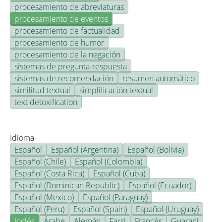
procesamiento de abreviaturas
procesamiento de eventos
procesamiento de factualidad
procesamiento de humor
procesamiento de la negación
sistemas de pregunta-respuesta
sistemas de recomendación
resumen automático
similitud textual
simplificación textual
text detoxification
Idioma
Español
Español (Argentina)
Español (Bolivia)
Español (Chile)
Español (Colombia)
Español (Costa Rica)
Español (Cuba)
Español (Dominican Republic)
Español (Ecuador)
Español (Mexico)
Español (Paraguay)
Español (Peru)
Español (Spain)
Español (Uruguay)
Inglés
Árabe
Alemán
Farsi
Francés
Guarani