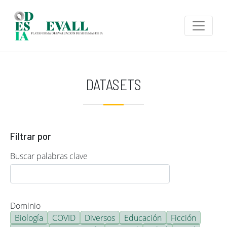
Pasar al contenido principal
DATASETS
Filtrar por
Buscar palabras clave
Dominio
Biología
COVID
Diversos
Educación
Ficción