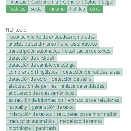
Finanzas
Gastronomía
General
Salud
Legal
Noticias
Social
Turismo
Política
otros
NLP topic
reconocimiento de entidades nombradas
análisis de sentimiento
análisis sintáctico
transcripción automática
clasificación de textos
detección de clickbait
detección de cambio de código
comprensión lingüística
detección de noticias falsas
detección de odio
detección de sátira
elaboración de perfiles
enlace de entidades
etiquetado de roles semánticos
extracción de información
extracción de relaciones
factuality
generación de texto
indexación de textos
recuperación de información
traducción automática
modelado de temas
morfología
paráfrasis